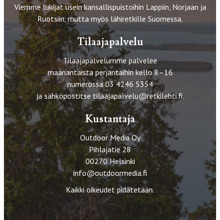
Viemme lukijat usein kansallispuistoihin Lappiin, Norjaan ja
Ruotsiin, mutta myös lähiretkille Suomessa.
Tilaajapalvelu
Tilaajapalvelumme palvelee
maanantaista perjantaihin kello 8–16
numerossa 03 4246 5354
ja sähköpostitse
tilaajapalvelu@retkilehti.fi
.
Kustantaja
Outdoor Media Oy
Pihlajatie 28
00270 Helsinki
info@outdoormedia.fi
Kaikki oikeudet pidätetään.