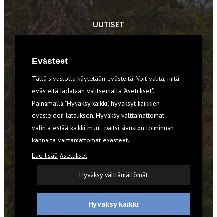
UUTISET
RETKET
Evästeet
TIEDOT & TAIDOT
Tällä sivustolla käytetään evästeitä. Voit valita, mitä
VARUSTEET
evästeitä ladataan valitsemalla "Asetukset".
Painamalla "Hyväksy kaikki", hyväksyt kaikkien
evästeiden latauksen. Hyväksy välttämättömät -
TILAA RETKI-LEHTI
valinta estää kaikki muut, paitsi sivuston toiminnan
kannalta välttämättömät evästeet.
YHTEYSTIEDOT
Lue lisää
Asetukset
REKISTERISELOSTE
Hyväksy välttämättömät
EVÄSTEET
Hyväksy kaikki