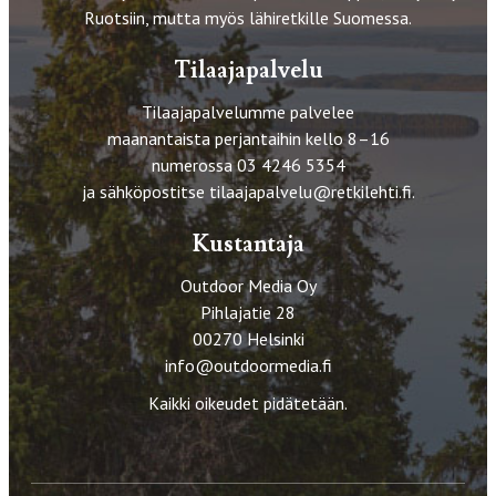
Ruotsiin, mutta myös lähiretkille Suomessa.
Tilaajapalvelu
Tilaajapalvelumme palvelee
maanantaista perjantaihin kello 8–16
numerossa 03 4246 5354
ja sähköpostitse
tilaajapalvelu@retkilehti.fi
.
Kustantaja
Outdoor Media Oy
Pihlajatie 28
00270 Helsinki
info@outdoormedia.fi
Kaikki oikeudet pidätetään.