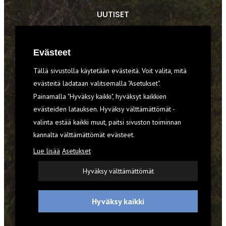
UUTISET
RETKET
Evästeet
TIEDOT & TAIDOT
Tällä sivustolla käytetään evästeitä. Voit valita, mitä
VARUSTEET
evästeitä ladataan valitsemalla "Asetukset".
Painamalla "Hyväksy kaikki", hyväksyt kaikkien
evästeiden latauksen. Hyväksy välttämättömät -
TILAA RETKI-LEHTI
valinta estää kaikki muut, paitsi sivuston toiminnan
kannalta välttämättömät evästeet.
YHTEYSTIEDOT
Lue lisää
Asetukset
REKISTERISELOSTE
Hyväksy välttämättömät
EVÄSTEET
Hyväksy kaikki
© 2026 Retki-lehti