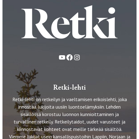
YouTube
Facebook
Instagram
Retki-lehti
Retki-lehti on retkeilyn ja vaeltamisen erikoislehti, joka
innostaa lukijoita uusiin luontoelämyksiin. Lehden
sisällössä korostuu luonnon kunnioittaminen ja
turvallinen retkeily. Retkeilytaidot, uudet varusteet ja
kiinnostavat kohteet ovat meille tärkeää sisältöä.
Viemme lukijat usein kansallispuistoihin Lappiin, Norjaan ja