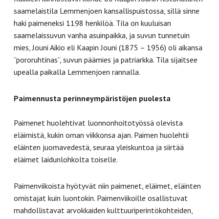
saamelaistila Lemmenjoen kansallispuistossa, sillä sinne
haki paimeneksi 1198 henkilöä. Tila on kuuluisan
saamelaissuvun vanha asuinpaikka, ja suvun tunnetuin
mies, Jouni Aikio eli Kaapin Jouni (1875 – 1956) oli aikansa
”pororuhtinas”, suvun päämies ja patriarkka. Tila sijaitsee
upealla paikalla Lemmenjoen rannalla.
Paimennusta perinneympäristöjen puolesta
Paimenet huolehtivat luonnonhoitotyössä olevista
eläimistä, kukin oman viikkonsa ajan. Paimen huolehtii
eläinten juomavedestä, seuraa yleiskuntoa ja siirtää
eläimet laidunlohkolta toiselle.
Paimenviikoista hyötyvät niin paimenet, eläimet, eläinten
omistajat kuin luontokin. Paimenviikoille osallistuvat
mahdollistavat arvokkaiden kulttuuriperintökohteiden,