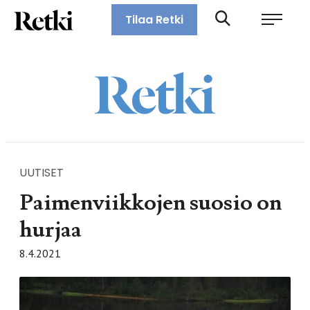
Siirry
Retki-lehti
Tilaa Retki
suoraan
Retkeily,
sisältöön
vaellus,
ulkoilu,
melonta,
maastopyöräily
UUTISET
Paimenviikkojen suosio on
hurjaa
8.4.2021