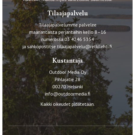
Tilaajapalvelu
Tilaajapalvelumme palvelee
maanantaista perjantaihin kello 8–16
numerossa 03 4246 5354
ja sähköpostitse
tilaajapalvelu@retkilehti.fi
.
Kustantaja
Outdoor Media Oy
Pihlajatie 28
00270 Helsinki
info@outdoormedia.fi
Kaikki oikeudet pidätetään.