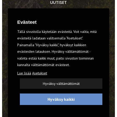
UUTISET
RETKET
Evästeet
TIEDOT & TAIDOT
Tällä sivustolla käytetään evästeitä. Voit valita, mitä
VARUSTEET
evästeitä ladataan valitsemalla "Asetukset".
Painamalla "Hyväksy kaikki", hyväksyt kaikkien
evästeiden latauksen. Hyväksy välttämättömät -
TILAA RETKI-LEHTI
valinta estää kaikki muut, paitsi sivuston toiminnan
YHTEYSTIEDOT
kannalta välttämättömät evästeet.
Lue lisää
Asetukset
REKISTERISELOSTE
Hyväksy välttämättömät
EVÄSTEET
Hyväksy kaikki
© 2026 Retki-lehti