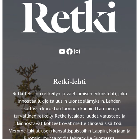
YouTube
Facebook
Instagram
Retki-lehti
Retki-lehti on retkeilyn ja vaeltamisen erikoislehti, joka
innostaa lukijoita uusiin luontoelämyksiin. Lehden
sisällössä korostuu luonnon kunnioittaminen ja
turvallinen retkeily. Retkeilytaidot, uudet varusteet ja
kiinnostavat kohteet ovat meille tärkeää sisältöä.
Viemme lukijat usein kansallispuistoihin Lappiin, Norjaan ja
Ruotsiin, mutta myös lähiretkille Suomessa.