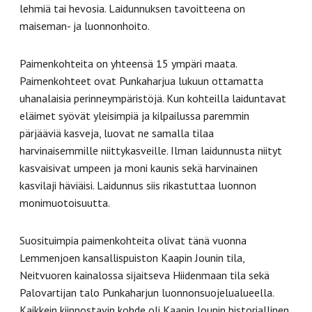
lehmiä tai hevosia. Laidunnuksen tavoitteena on
maiseman- ja luonnonhoito.
Paimenkohteita on yhteensä 15 ympäri maata.
Paimenkohteet ovat Punkaharjua lukuun ottamatta
uhanalaisia perinneympäristöjä. Kun kohteilla laiduntavat
eläimet syövät yleisimpiä ja kilpailussa paremmin
pärjääviä kasveja, luovat ne samalla tilaa
harvinaisemmille niittykasveille. Ilman laidunnusta niityt
kasvaisivat umpeen ja moni kaunis sekä harvinainen
kasvilaji häviäisi. Laidunnus siis rikastuttaa luonnon
monimuotoisuutta.
Suosituimpia paimenkohteita olivat tänä vuonna
Lemmenjoen kansallispuiston Kaapin Jounin tila,
Neitvuoren kainalossa sijaitseva Hiidenmaan tila sekä
Palovartijan talo Punkaharjun luonnonsuojelualueella.
Kaikkein kiinnostavin kohde oli Kaapin Jounin historiallinen