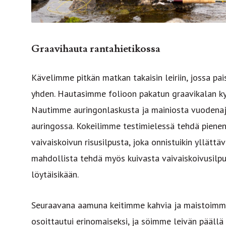
Graavihauta rantahietikossa
Kävelimme pitkän matkan takaisin leiriin, jossa p
yhden. Hautasimme folioon pakatun graavikalan k
Nautimme auringonlaskusta ja mainiosta vuodenaja
auringossa. Kokeilimme testimielessä tehdä piene
vaivaiskoivun risusilpusta, joka onnistuikin yllättäv
mahdollista tehdä myös kuivasta vaivaiskoivusilpu
löytäisikään.
Seuraavana aamuna keitimme kahvia ja maistoimme 
osoittautui erinomaiseksi, ja söimme leivän pääll