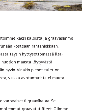
aistoimme kaksi kaloista ja graavasimme
ylmään kosteaan rantahiekkaan.
sta täysin hyttysettömässä ilta-
n nuotion maasta löytyvästä
än hyvin. Ainakin pienet tulet on
sta, vaikka avotunturista ei muuta
varovaisesti graavikalaa. Se
ä molemmat graavatut fileet. Olimme