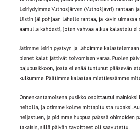
Leiriydyimme Vutnosjärven (Vutnošjávri) rantaan j
Uistin jäi pohjaan lähelle rantaa, ja kävin uimassa 
aamulla kahdesti, joten vahvaa alkua kalastelu ei 
Jätimme leirin pystyyn ja lähdimme kalastelemaan j
pienet kalat jättivät toivomisen varaa. Puolen pä
pajupusikkoon, josta ei enää tuntunut pääsevän e
kulkumme. Päätimme kalastaa miettiessämme mite
Onnenkantamoisena pusikko osoittautui mainioksi ka
heitolla, ja otimme kolme mittapituista ruoaksi. Au
heijastuen, ja pidimme huppua päässä ohimoiden 
takaisin, sillä päivän tavoitteet oli saavutettu.