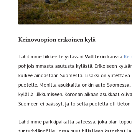
Keinovuopion erikoinen kylä
Lähdimme liikkeelle ystäväni
Valtterin
kanssa
Kei
pohjoisimmasta asutusta kylästä. Erikoiseen kylään 
kulkee ainoastaan Suomesta. Lisäksi on ylitettävä k
puolelle. Monilla asukkailla onkin auto Suomessa, 
kylällä liikkumiseen. Koronan aikaan asukkaat oliva
Suomeen ei päässyt, ja toisella puolella oli tietön
Lähdimme parkkipaikalta sateessa, joka pian lopp
tunturiylängölle, jossa puut hiljalleen katosivat j