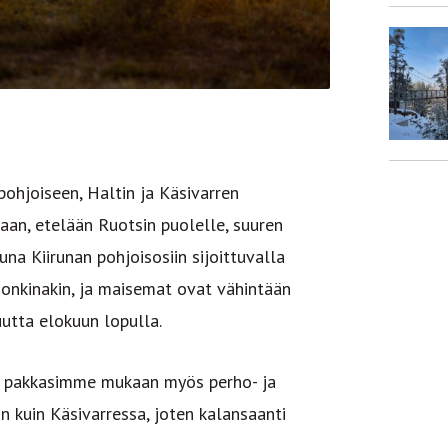
ohjoiseen, Haltin ja Käsivarren
aan, etelään Ruotsin puolelle, suuren
na Kiirunan pohjoisosiin sijoittuvalla
nkinakin, ja maisemat ovat vähintään
utta elokuun lopulla.
n pakkasimme mukaan myös perho- ja
n kuin Käsivarressa, joten kalansaanti