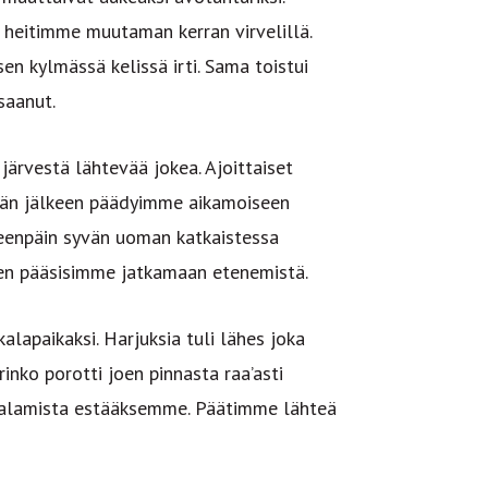
a heitimme muutaman kerran virvelillä.
sen kylmässä kelissä irti. Sama toistui
saanut.
ärvestä lähtevää jokea. Ajoittaiset
ivän jälkeen päädyimme aikamoiseen
teenpäin syvän uoman katkaistessa
n pääsisimme jatkamaan etenemistä.
lapaikaksi. Harjuksia tuli lähes joka
rinko porotti joen pinnasta raa’asti
palamista estääksemme. Päätimme lähteä