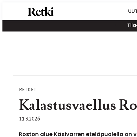
Siirry
Retki-lehti
UUT
suoraan
Retkeily,
sisältöön
Tila
vaellus,
ulkoilu,
melonta,
maastopyöräily
RETKET
Kalastusvaellus Ro
11.3.2026
Roston alue Käsivarren eteläpuolella on