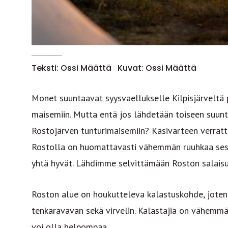
Teksti: Ossi Määttä
Kuvat: Ossi Määttä
Monet suuntaavat syysvaellukselle Kilpisjärveltä p
maisemiin. Mutta entä jos lähdetään toiseen suunt
Rostojärven tunturimaisemiin? Käsivarteen verrattu
Rostolla on huomattavasti vähemmän ruuhkaa seso
yhtä hyvät. Lähdimme selvittämään Roston salaisu
Roston alue on houkutteleva kalastuskohde, jote
tenkaravavan sekä virvelin. Kalastajia on vähemmä
voi olla helpompaa.