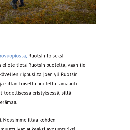
novuopiosta,
Ruotsin toiseksi
ei ole tietä Ruotsin puolelta, vaan tie
ävellen riippusilta joen yli Ruotsin
ja sillan toisella puolella rämäauto
t todellisessa eristyksessä, sillä
 erämaa.
ui. Nousimme iltaa kohden
a muuttuivat aukeaksi avotunturiksi.