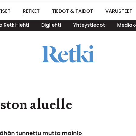
ISET
RETKET
TIEDOT & TAIDOT
VARUSTEET
a Retki-lehti
Digilehti
Yhteystiedot
Mediako
ston aluelle
 vähän tunnettu mutta mainio