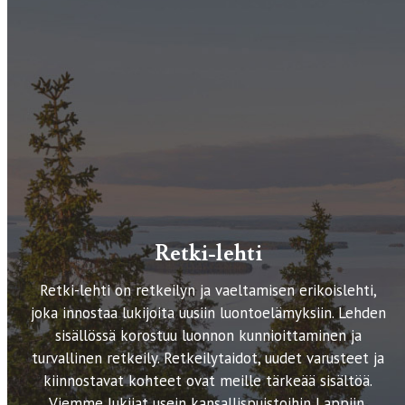
Retki-lehti
Retki-lehti on retkeilyn ja vaeltamisen erikoislehti,
joka innostaa lukijoita uusiin luontoelämyksiin. Lehden
sisällössä korostuu luonnon kunnioittaminen ja
turvallinen retkeily. Retkeilytaidot, uudet varusteet ja
kiinnostavat kohteet ovat meille tärkeää sisältöä.
Viemme lukijat usein kansallispuistoihin Lappiin,