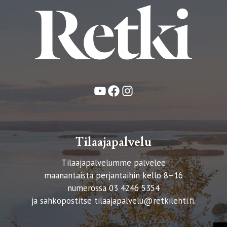
YouTube
Facebook
Instagram
Tilaajapalvelu
Tilaajapalvelumme palvelee
maanantaista perjantaihin kello 8–16
numerossa 03 4246 5354
ja sähköpostitse
tilaajapalvelu@retkilehti.fi
.