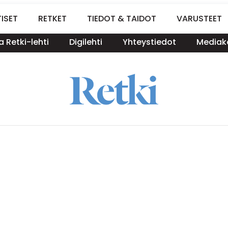
ISET
RETKET
TIEDOT & TAIDOT
VARUSTEET
a Retki-lehti
Digilehti
Yhteystiedot
Mediako