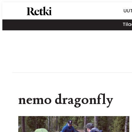
Siirry
Retki-lehti
UUT
suoraan
Retkeily,
sisältöön
Tila
vaellus,
ulkoilu,
melonta,
maastopyöräily
nemo dragonfly