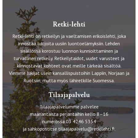
Retki-lehti
Retki-lehti on retkeilyn ja vaeltamisen erikoislehti, joka
innostaa lukijoita uusiin luontoelämyksiin. Lehden
sisällössä korostuu luonnon kunnioittaminen ja
turvallinen retkeily. Retkeilytaidot, uudet varusteet ja
kiinnostavat kohteet ovat meille tärkeää sisältöä.
Viemme lukijat usein kansallispuistoihin Lappiin, Norjaan ja
Ruotsiin, mutta myös lähiretkille Suomessa.
Tilaajapalvelu
Tilaajapalvelumme palvelee
maanantaista perjantaihin kello 8–16
numerossa 03 4246 5354
ja sähköpostitse
tilaajapalvelu@retkilehti.fi
.