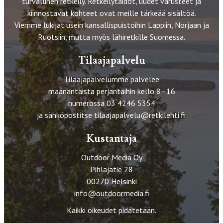
turvallinen retkeily. Retkeilytaidot, uudet varusteet ja
kiinnostavat kohteet ovat meille tärkeää sisältöä.
Viemme lukijat usein kansallispuistoihin Lappiin, Norjaan ja
Ruotsiin, mutta myös lähiretkille Suomessa.
Tilaajapalvelu
Tilaajapalvelumme palvelee
maanantaista perjantaihin kello 8–16
numerossa 03 4246 5354
ja sähköpostitse
tilaajapalvelu@retkilehti.fi
.
Kustantaja
Outdoor Media Oy
Pihlajatie 28
00270 Helsinki
info@outdoormedia.fi
Kaikki oikeudet pidätetään.