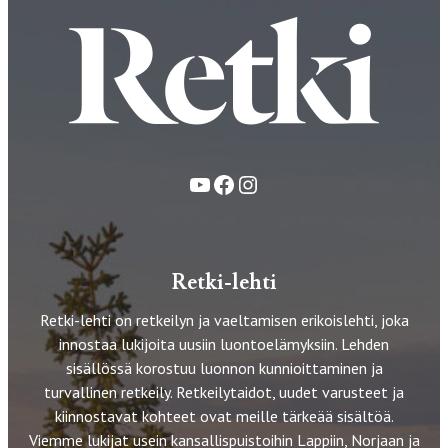
YouTube
Facebook
Instagram
Retki-lehti
Retki-lehti on retkeilyn ja vaeltamisen erikoislehti, joka
innostaa lukijoita uusiin luontoelämyksiin. Lehden
sisällössä korostuu luonnon kunnioittaminen ja
turvallinen retkeily. Retkeilytaidot, uudet varusteet ja
kiinnostavat kohteet ovat meille tärkeää sisältöä.
Viemme lukijat usein kansallispuistoihin Lappiin, Norjaan ja