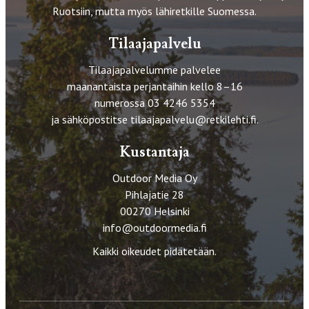
Ruotsiin, mutta myös lähiretkille Suomessa.
Tilaajapalvelu
Tilaajapalvelumme palvelee
maanantaista perjantaihin kello 8–16
numerossa 03 4246 5354
ja sähköpostitse
tilaajapalvelu@retkilehti.fi
.
Kustantaja
Outdoor Media Oy
Pihlajatie 28
00270 Helsinki
info@outdoormedia.fi
Kaikki oikeudet pidätetään.