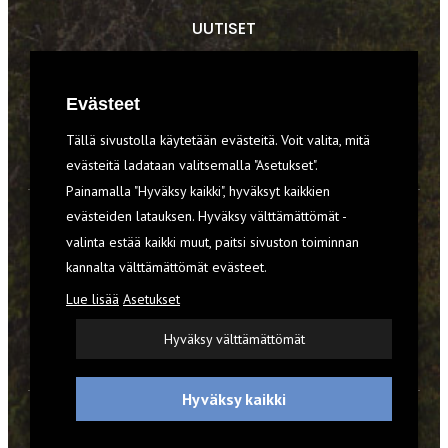
UUTISET
RETKET
Evästeet
TIEDOT & TAIDOT
Tällä sivustolla käytetään evästeitä. Voit valita, mitä
VARUSTEET
evästeitä ladataan valitsemalla "Asetukset".
Painamalla "Hyväksy kaikki", hyväksyt kaikkien
evästeiden latauksen. Hyväksy välttämättömät -
TILAA RETKI-LEHTI
valinta estää kaikki muut, paitsi sivuston toiminnan
kannalta välttämättömät evästeet.
YHTEYSTIEDOT
Lue lisää
Asetukset
REKISTERISELOSTE
Hyväksy välttämättömät
EVÄSTEET
Hyväksy kaikki
© 2026 Retki-lehti