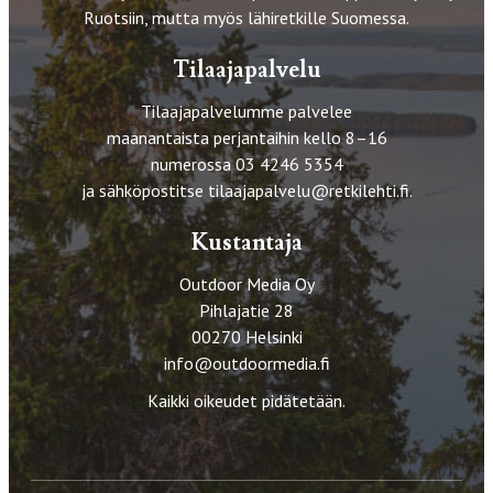
Ruotsiin, mutta myös lähiretkille Suomessa.
Tilaajapalvelu
Tilaajapalvelumme palvelee
maanantaista perjantaihin kello 8–16
numerossa 03 4246 5354
ja sähköpostitse
tilaajapalvelu@retkilehti.fi
.
Kustantaja
Outdoor Media Oy
Pihlajatie 28
00270 Helsinki
info@outdoormedia.fi
Kaikki oikeudet pidätetään.