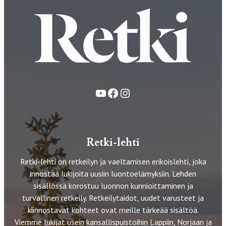
YouTube
Facebook
Instagram
Retki-lehti
Retki-lehti on retkeilyn ja vaeltamisen erikoislehti, joka
innostaa lukijoita uusiin luontoelämyksiin. Lehden
sisällössä korostuu luonnon kunnioittaminen ja
turvallinen retkeily. Retkeilytaidot, uudet varusteet ja
kiinnostavat kohteet ovat meille tärkeää sisältöä.
Viemme lukijat usein kansallispuistoihin Lappiin, Norjaan ja