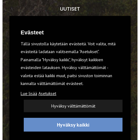
UUTISET
RETKET
Evästeet
TIEDOT & TAIDOT
Tällä sivustolla käytetään evästeitä. Voit valita, mitä
VARUSTEET
evästeitä ladataan valitsemalla "Asetukset".
Painamalla "Hyväksy kaikki", hyväksyt kaikkien
evästeiden latauksen. Hyväksy välttämättömät -
TILAA RETKI-LEHTI
valinta estää kaikki muut, paitsi sivuston toiminnan
kannalta välttämättömät evästeet.
YHTEYSTIEDOT
Lue lisää
Asetukset
REKISTERISELOSTE
Hyväksy välttämättömät
EVÄSTEET
Hyväksy kaikki
© 2026 Retki-lehti