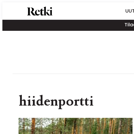
Siirry
Retki-lehti
UUT
suoraan
Retkeily,
sisältöön
Tila
vaellus,
ulkoilu,
melonta,
maastopyöräily
hiidenportti