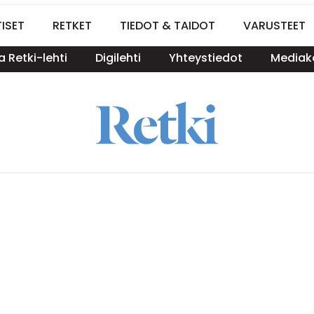
ISET
RETKET
TIEDOT & TAIDOT
VARUSTEET
a Retki-lehti
Digilehti
Yhteystiedot
Mediako