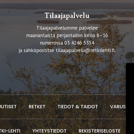
Tilaajapalvelu
Tilaajapalvelumme palvelee
maanantaista perjantaihin kello 8–16
numerossa 03 4246 5354
ja sähköpostitse
tilaajapalvelu@retkilehti.fi
.
UUTISET
RETKET
TIEDOT & TAIDOT
VARUSTEE
TKI-LEHTI
YHTEYSTIEDOT
REKISTERISELOSTE