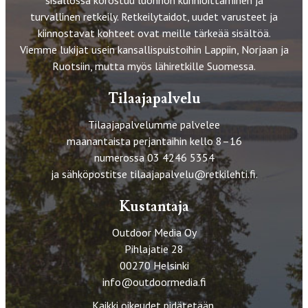
sisällössä korostuu luonnon kunnioittaminen ja
turvallinen retkeily. Retkeilytaidot, uudet varusteet ja
kiinnostavat kohteet ovat meille tärkeää sisältöä.
Viemme lukijat usein kansallispuistoihin Lappiin, Norjaan ja
Ruotsiin, mutta myös lähiretkille Suomessa.
Tilaajapalvelu
Tilaajapalvelumme palvelee
maanantaista perjantaihin kello 8–16
numerossa 03 4246 5354
ja sähköpostitse
tilaajapalvelu@retkilehti.fi
.
Kustantaja
Outdoor Media Oy
Pihlajatie 28
00270 Helsinki
info@outdoormedia.fi
Kaikki oikeudet pidätetään.