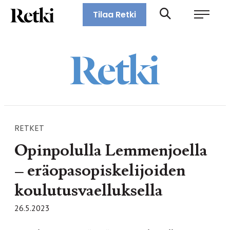
Siirry
Retki-lehti
Tilaa Retki
suoraan
Retkeily,
sisältöön
vaellus,
ulkoilu,
melonta,
maastopyöräily
RETKET
Opinpolulla Lemmenjoella
– eräopasopiskelijoiden
koulutusvaelluksella
26.5.2023