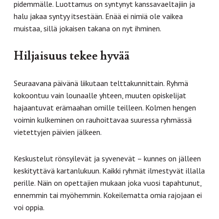
pidemmälle. Luottamus on syntynyt kanssavaeltajiin ja
halu jakaa syntyy itsestään. Enää ei nimiä ole vaikea
muistaa, sillä jokaisen takana on nyt ihminen.
Hiljaisuus tekee hyvää
Seuraavana päivänä liikutaan telttakunnittain. Ryhmä
kokoontuu vain lounaalle yhteen, muuten opiskelijat
hajaantuvat erämaahan omille teilleen. Kolmen hengen
voimin kulkeminen on rauhoittavaa suuressa ryhmässä
vietettyjen päivien jälkeen.
Keskustelut rönsyilevät ja syvenevät – kunnes on jälleen
keskityttävä kartanlukuun. Kaikki ryhmät ilmestyvät illalla
perille. Näin on opettajien mukaan joka vuosi tapahtunut,
ennemmin tai myöhemmin. Kokeilematta omia rajojaan ei
voi oppia.