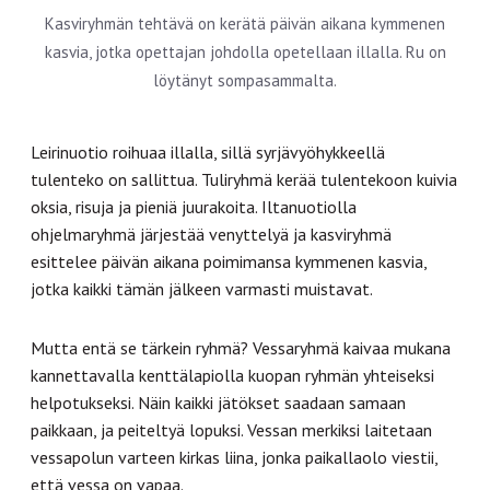
Kasviryhmän tehtävä on kerätä päivän aikana kymmenen
kasvia, jotka opettajan johdolla opetellaan illalla. Ru on
löytänyt sompasammalta.
Leirinuotio roihuaa illalla, sillä syrjävyöhykkeellä
tulenteko on sallittua. Tuliryhmä kerää tulentekoon kuivia
oksia, risuja ja pieniä juurakoita. Iltanuotiolla
ohjelmaryhmä järjestää venyttelyä ja kasviryhmä
esittelee päivän aikana poimimansa kymmenen kasvia,
jotka kaikki tämän jälkeen varmasti muistavat.
Mutta entä se tärkein ryhmä? Vessaryhmä kaivaa mukana
kannettavalla kenttälapiolla kuopan ryhmän yhteiseksi
helpotukseksi. Näin kaikki jätökset saadaan samaan
paikkaan, ja peiteltyä lopuksi. Vessan merkiksi laitetaan
vessapolun varteen kirkas liina, jonka paikallaolo viestii,
että vessa on vapaa.