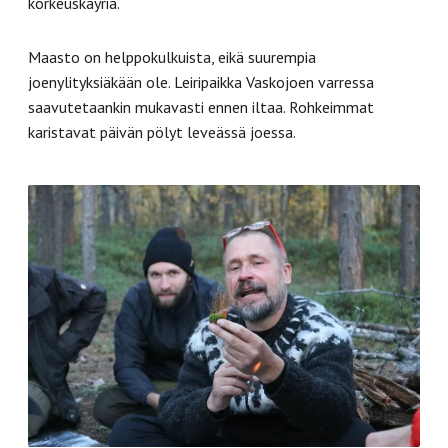
korkeuskäyriä.
Maasto on helppokulkuista, eikä suurempia
joenylityksiäkään ole. Leiripaikka Vaskojoen varressa
saavutetaankin mukavasti ennen iltaa. Rohkeimmat
karistavat päivän pölyt leveässä joessa.