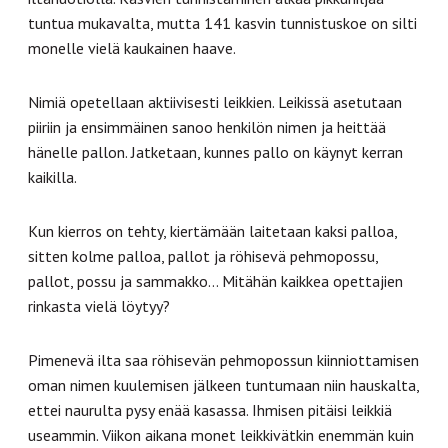
tuntua mukavalta, mutta 141 kasvin tunnistuskoe on silti
monelle vielä kaukainen haave.
Nimiä opetellaan aktiivisesti leikkien. Leikissä asetutaan
piiriin ja ensimmäinen sanoo henkilön nimen ja heittää
hänelle pallon. Jatketaan, kunnes pallo on käynyt kerran
kaikilla.
Kun kierros on tehty, kiertämään laitetaan kaksi palloa,
sitten kolme palloa, pallot ja röhisevä pehmopossu,
pallot, possu ja sammakko… Mitähän kaikkea opettajien
rinkasta vielä löytyy?
Pimenevä ilta saa röhisevän pehmopossun kiinniottamisen
oman nimen kuulemisen jälkeen tuntumaan niin hauskalta,
ettei naurulta pysy enää kasassa. Ihmisen pitäisi leikkiä
useammin. Viikon aikana monet leikkivätkin enemmän kuin