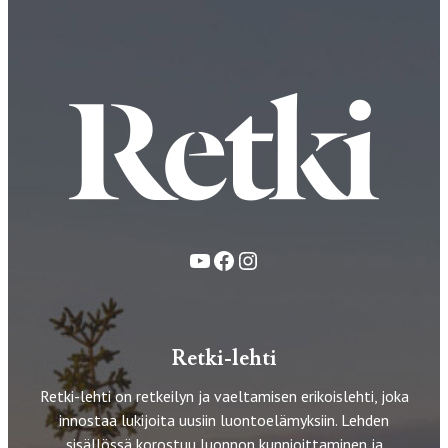
YouTube
Facebook
Instagram
Retki-lehti
Retki-lehti on retkeilyn ja vaeltamisen erikoislehti, joka
innostaa lukijoita uusiin luontoelämyksiin. Lehden
sisällössä korostuu luonnon kunnioittaminen ja