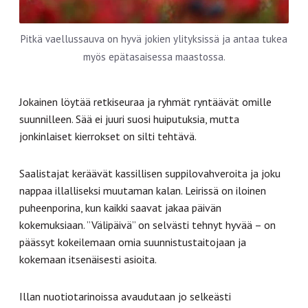
Pitkä vaellussauva on hyvä jokien ylityksissä ja antaa tukea
myös epätasaisessa maastossa.
Jokainen löytää retkiseuraa ja ryhmät ryntäävät omille
suunnilleen. Sää ei juuri suosi huiputuksia, mutta
jonkinlaiset kierrokset on silti tehtävä.
Saalistajat keräävät kassillisen suppilovahveroita ja joku
nappaa illalliseksi muutaman kalan. Leirissä on iloinen
puheenporina, kun kaikki saavat jakaa päivän
kokemuksiaan. ”Välipäivä” on selvästi tehnyt hyvää – on
päässyt kokeilemaan omia suunnistustaitojaan ja
kokemaan itsenäisesti asioita.
Illan nuotiotarinoissa avaudutaan jo selkeästi