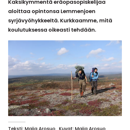
Kaksikymmentä eräopasopiskelijaa
aloittaa opintonsa Lemmenjoen
syrjävyöhykkeeltä. Kurkkaamme, mitä
koulutuksessa oikeasti tehdään.
Teksti: Maija Arosuo
Kuvat: Maija Arosuo