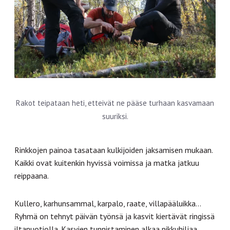
Rakot teipataan heti, etteivät ne pääse turhaan kasvamaan
suuriksi.
Rinkkojen painoa tasataan kulkijoiden jaksamisen mukaan.
Kaikki ovat kuitenkin hyvissä voimissa ja matka jatkuu
reippaana.
Kullero, karhunsammal, karpalo, raate, villapääluikka…
Ryhmä on tehnyt päivän työnsä ja kasvit kiertävät ringissä
iltanuotiolla. Kasvien tunnistaminen alkaa pikkuhiljaa