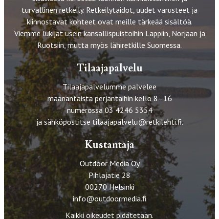
turvallinen retkeily. Retkeilytaidot, uudet varusteet ja
kiinnostavat kohteet ovat meille tärkeää sisältöä.
Viemme lukijat usein kansallispuistoihin Lappiin, Norjaan ja
Ruotsiin, mutta myös lähiretkille Suomessa.
Tilaajapalvelu
Tilaajapalvelumme palvelee
maanantaista perjantaihin kello 8–16
numerossa 03 4246 5354
ja sähköpostitse
tilaajapalvelu@retkilehti.fi
.
Kustantaja
Outdoor Media Oy
Pihlajatie 28
00270 Helsinki
info@outdoormedia.fi
Kaikki oikeudet pidätetään.