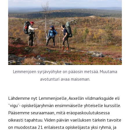
Lemmenjoen syrjävyöhyke on pääosin metsää. Muutama
avotunturi avaa maiseman.
Lähdemme nyt Lemmenjoelle, Axxellin vildmarksguide eli
”vigu”- opiskelijaryhmän ensimmäiselle yhteiselle kurssille.
Pääsemme seuraamaan, mitä eräopaskoulutuksessa
oikeasti tapahtuu. Viiden päivän vaelluksen tärkein tavoite
on muodostaa 21 erilaisesta opiskelijasta yksi ryhmä, ja