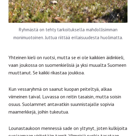
Ryhmästä on tehty tarkoituksella mahdollisimman
monimuotoinen. Juttua riittää erilaisuudesta huolimatta.
Yhteinen kieli on ruotsi, mutta se ei ole kaikkien äidinkieli,
vaan joukossa on suomenkielisiä ja yksi muualta Suomeen
muuttanut. Se kaikki rikastaa joukkoa.
Kun vessaryhmä on saanut kuopan peiteltyä, alkaa
viimeinen taival. Luvassa on reitin tasaisin, mutta soisin
osuus. Suolammet antavatkin suunnistajalle sopivia
maamerkkejä, joihin tukeutua.
Lounastaukoon mennessä sade on yltynyt, joten kulkijoita
suojaamaan viritetään tarpit. Viimeisiä ruokia tasataan