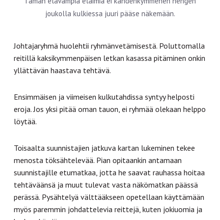
Tämän elävämpiä eläimiä ei kahdenkymmenen hengen
joukolla kulkiessa juuri pääse näkemään.
Johtajaryhmä huolehtii ryhmänvetämisestä. Poluttomalla
reitillä kaksikymmenpäisen letkan kasassa pitäminen onkin
yllättävän haastava tehtävä.
Ensimmäisen ja viimeisen kulkutahdissa syntyy helposti
eroja. Jos yksi pitää oman tauon, ei ryhmää olekaan helppo
löytää.
Toisaalta suunnistajien jatkuva kartan lukeminen tekee
menosta töksähtelevää. Pian opitaankin antamaan
suunnistajille etumatkaa, jotta he saavat rauhassa hoitaa
tehtäväänsä ja muut tulevat vasta näkömatkan päässä
perässä. Pysähtelyä välttääkseen opetellaan käyttämään
myös paremmin johdattelevia reittejä, kuten jokiuomia ja