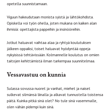
opetella suunnistamaan.
Viguun hakeudutaan monista syistä ja lähtökohdista.
Opiskella voi työn ohella, joten mukana on kaiken alan
ihmisiä: opettajista pappeihin ja insinööreihin.
Jotkut haluavat vaihtaa alaa ja ryhtyä koulutuksen
jälkeen oppaiksi, toiset haluavat hyödyntää oppeja
nykyisissä tehtävissään. Kolmannelle koulutus on omien
taitojen kehittämistä ilman tarkempaa suunnitelmaa.
Vessavastuu on kunnia
Sulassa sovussa nuoret ja vanhat, miehet ja naiset
sulkevat silmänsä liinalla ja alkavat tunnustella toistensa
päitä. Kuinka pitkä sinä olet? No tule sinä vasemmalle,
olen vähän pidempi kuin sinä.