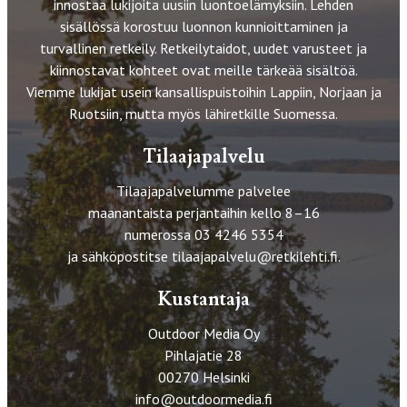
innostaa lukijoita uusiin luontoelämyksiin. Lehden
sisällössä korostuu luonnon kunnioittaminen ja
turvallinen retkeily. Retkeilytaidot, uudet varusteet ja
kiinnostavat kohteet ovat meille tärkeää sisältöä.
Viemme lukijat usein kansallispuistoihin Lappiin, Norjaan ja
Ruotsiin, mutta myös lähiretkille Suomessa.
Tilaajapalvelu
Tilaajapalvelumme palvelee
maanantaista perjantaihin kello 8–16
numerossa 03 4246 5354
ja sähköpostitse
tilaajapalvelu@retkilehti.fi
.
Kustantaja
Outdoor Media Oy
Pihlajatie 28
00270 Helsinki
info@outdoormedia.fi