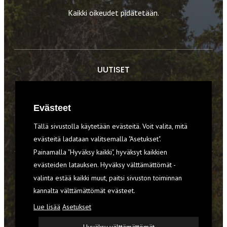
Kaikki oikeudet pidätetään.
UUTISET
RETKET
Evästeet
TIEDOT & TAIDOT
Tällä sivustolla käytetään evästeitä. Voit valita, mitä
VARUSTEET
evästeitä ladataan valitsemalla "Asetukset".
Painamalla "Hyväksy kaikki", hyväksyt kaikkien
evästeiden latauksen. Hyväksy välttämättömät -
TILAA RETKI-LEHTI
valinta estää kaikki muut, paitsi sivuston toiminnan
kannalta välttämättömät evästeet.
YHTEYSTIEDOT
Lue lisää
Asetukset
REKISTERISELOSTE