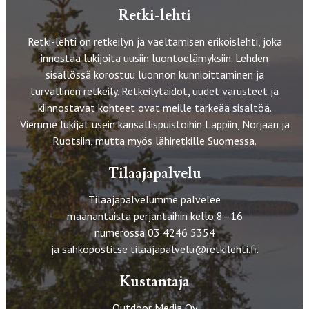
Retki-lehti
Retki-lehti on retkeilyn ja vaeltamisen erikoislehti, joka
innostaa lukijoita uusiin luontoelämyksiin. Lehden
sisällössä korostuu luonnon kunnioittaminen ja
turvallinen retkeily. Retkeilytaidot, uudet varusteet ja
kiinnostavat kohteet ovat meille tärkeää sisältöä.
Viemme lukijat usein kansallispuistoihin Lappiin, Norjaan ja
Ruotsiin, mutta myös lähiretkille Suomessa.
Tilaajapalvelu
Tilaajapalvelumme palvelee
maanantaista perjantaihin kello 8–16
numerossa 03 4246 5354
ja sähköpostitse
tilaajapalvelu@retkilehti.fi
.
Kustantaja
Outdoor Media Oy