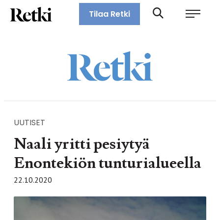
Siirry
Retki-lehti
Tilaa Retki
suoraan
Retkeily,
sisältöön
vaellus,
ulkoilu,
melonta,
maastopyöräily
UUTISET
Naali yritti pesiytyä
Enontekiön tunturialueella
22.10.2020