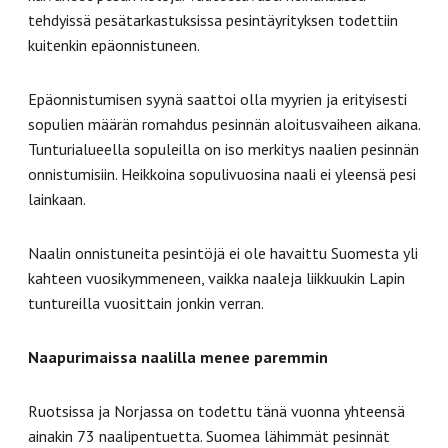
tehdyissä pesätarkastuksissa pesintäyrityksen todettiin
kuitenkin epäonnistuneen.
Epäonnistumisen syynä saattoi olla myyrien ja erityisesti
sopulien määrän romahdus pesinnän aloitusvaiheen aikana.
Tunturialueella sopuleilla on iso merkitys naalien pesinnän
onnistumisiin. Heikkoina sopulivuosina naali ei yleensä pesi
lainkaan.
Naalin onnistuneita pesintöjä ei ole havaittu Suomesta yli
kahteen vuosikymmeneen, vaikka naaleja liikkuukin Lapin
tuntureilla vuosittain jonkin verran.
Naapurimaissa naalilla menee paremmin
Ruotsissa ja Norjassa on todettu tänä vuonna yhteensä
ainakin 73 naalipentuetta. Suomea lähimmät pesinnät