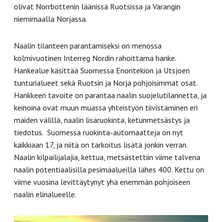
olivat Norrbottenin läänissä Ruotsissa ja Varangin
niemimaalla Norjassa.
Naalin tilanteen parantamiseksi on menossa
kolmivuotinen Interreg Nordin rahoittama hanke.
Hankealue käsittää Suomessa Enontekiön ja Utsjoen
tunturialueet sekä Ruotsin ja Norja pohjoisimmat osat.
Hankkeen tavoite on parantaa naalin suojelutilannetta, ja
keinoina ovat muun muassa yhteistyön tiivistäminen eri
maiden välillä, naalin lisäruokinta, ketunmetsästys ja
tiedotus. Suomessa ruokinta-automaatteja on nyt
kaikkiaan 17, ja niitä on tarkoitus lisätä jonkin verran.
Naalin kilpailijalajia, kettua, metsästettiin viime talvena
naalin potentiaalisilla pesimäalueilla lähes 400. Kettu on
viime vuosina levittäytynyt yhä enemmän pohjoiseen
naalin elinalueelle.