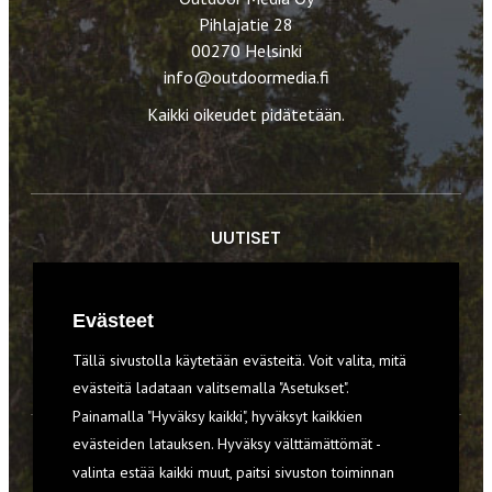
Pihlajatie 28
00270 Helsinki
info@outdoormedia.fi
Kaikki oikeudet pidätetään.
UUTISET
RETKET
Evästeet
TIEDOT & TAIDOT
Tällä sivustolla käytetään evästeitä. Voit valita, mitä
VARUSTEET
evästeitä ladataan valitsemalla "Asetukset".
Painamalla "Hyväksy kaikki", hyväksyt kaikkien
evästeiden latauksen. Hyväksy välttämättömät -
TILAA RETKI-LEHTI
valinta estää kaikki muut, paitsi sivuston toiminnan