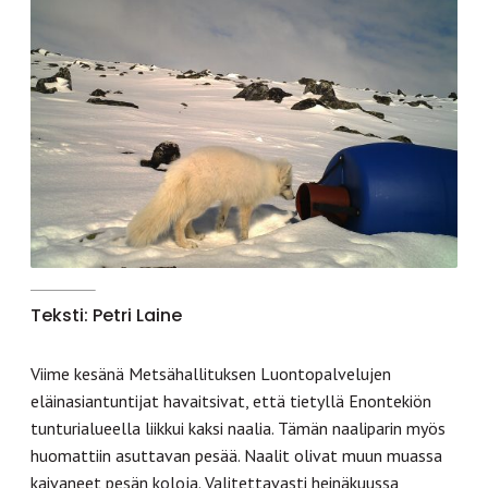
Teksti: Petri Laine
Viime kesänä Metsähallituksen Luontopalvelujen
eläinasiantuntijat havaitsivat, että tietyllä Enontekiön
tunturialueella liikkui kaksi naalia. Tämän naaliparin myös
huomattiin asuttavan pesää. Naalit olivat muun muassa
kaivaneet pesän koloja. Valitettavasti heinäkuussa