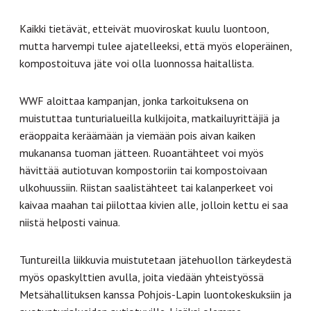
Kaikki tietävät, etteivät muoviroskat kuulu luontoon,
mutta harvempi tulee ajatelleeksi, että myös eloperäinen,
kompostoituva jäte voi olla luonnossa haitallista.
WWF aloittaa kampanjan, jonka tarkoituksena on
muistuttaa tunturialueilla kulkijoita, matkailuyrittäjiä ja
eräoppaita keräämään ja viemään pois aivan kaiken
mukanansa tuoman jätteen. Ruoantähteet voi myös
hävittää autiotuvan kompostoriin tai kompostoivaan
ulkohuussiin. Riistan saalistähteet tai kalanperkeet voi
kaivaa maahan tai piilottaa kivien alle, jolloin kettu ei saa
niistä helposti vainua.
Tuntureilla liikkuvia muistutetaan jätehuollon tärkeydestä
myös opaskylttien avulla, joita viedään yhteistyössä
Metsähallituksen kanssa Pohjois-Lapin luontokeskuksiin ja