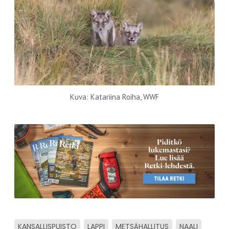
Kuva: Katariina Roiha, WWF
KANSALLISPUISTO
LAPPI
METSÄHALLITUS
NAALI