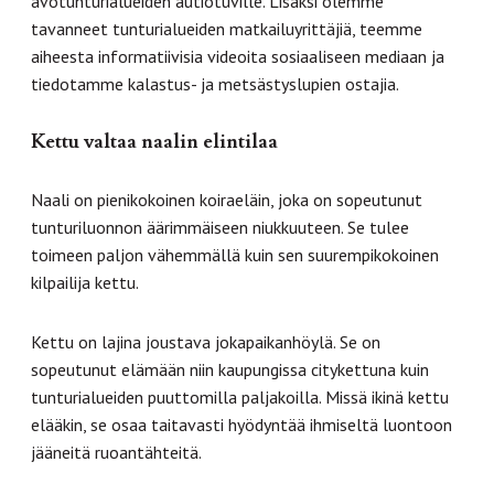
avotunturialueiden autiotuville. Lisäksi olemme
tavanneet tunturialueiden matkailuyrittäjiä, teemme
aiheesta informatiivisia videoita sosiaaliseen mediaan ja
tiedotamme kalastus- ja metsästyslupien ostajia.
Kettu valtaa naalin elintilaa
Naali on pienikokoinen koiraeläin, joka on sopeutunut
tunturiluonnon äärimmäiseen niukkuuteen. Se tulee
toimeen paljon vähemmällä kuin sen suurempikokoinen
kilpailija kettu.
Kettu on lajina joustava jokapaikanhöylä. Se on
sopeutunut elämään niin kaupungissa citykettuna kuin
tunturialueiden puuttomilla paljakoilla. Missä ikinä kettu
elääkin, se osaa taitavasti hyödyntää ihmiseltä luontoon
jääneitä ruoantähteitä.