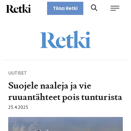
Siirry
Retki-lehti
Tilaa Retki
suoraan
Retkeily,
sisältöön
vaellus,
ulkoilu,
melonta,
maastopyöräily
UUTISET
Suojele naaleja ja vie
ruuantähteet pois tunturista
25.4.2025