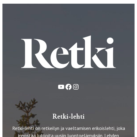
YouTube
Facebook
Instagram
Retki-lehti
Retki-lehti on retkeilyn ja vaeltamisen erikoislehti, joka
innostaa lukijoita uusiin luontoelämyksiin. Lehden