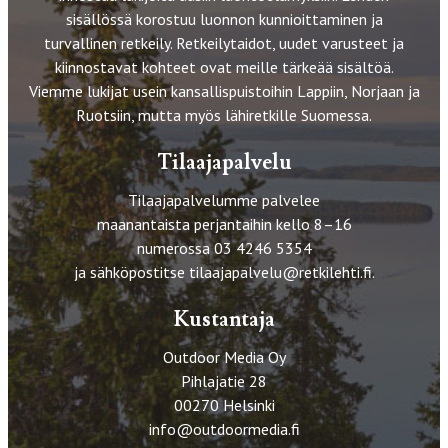
sisällössä korostuu luonnon kunnioittaminen ja
turvallinen retkeily. Retkeilytaidot, uudet varusteet ja
kiinnostavat kohteet ovat meille tärkeää sisältöä.
Viemme lukijat usein kansallispuistoihin Lappiin, Norjaan ja
Ruotsiin, mutta myös lähiretkille Suomessa.
Tilaajapalvelu
Tilaajapalvelumme palvelee
maanantaista perjantaihin kello 8–16
numerossa 03 4246 5354
ja sähköpostitse
tilaajapalvelu@retkilehti.fi
.
Kustantaja
Outdoor Media Oy
Pihlajatie 28
00270 Helsinki
info@outdoormedia.fi