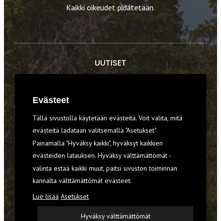
Kaikki oikeudet pidätetään.
UUTISET
RETKET
Evästeet
TIEDOT & TAIDOT
Tällä sivustolla käytetään evästeitä. Voit valita, mitä
VARUSTEET
evästeitä ladataan valitsemalla "Asetukset".
Painamalla "Hyväksy kaikki", hyväksyt kaikkien
evästeiden latauksen. Hyväksy välttämättömät -
TILAA RETKI-LEHTI
valinta estää kaikki muut, paitsi sivuston toiminnan
kannalta välttämättömät evästeet.
YHTEYSTIEDOT
Lue lisää
Asetukset
REKISTERISELOSTE
Hyväksy välttämättömät