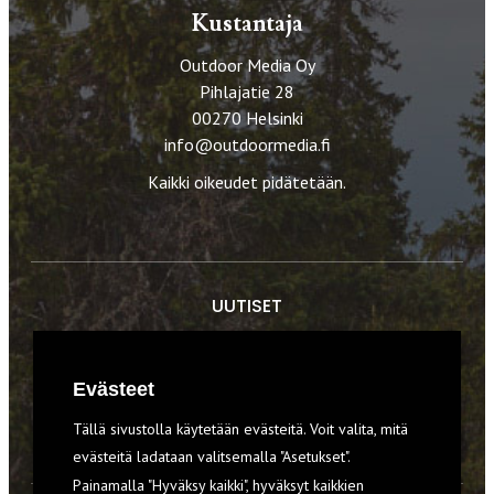
Kustantaja
Outdoor Media Oy
Pihlajatie 28
00270 Helsinki
info@outdoormedia.fi
Kaikki oikeudet pidätetään.
UUTISET
RETKET
Evästeet
TIEDOT & TAIDOT
Tällä sivustolla käytetään evästeitä. Voit valita, mitä
VARUSTEET
evästeitä ladataan valitsemalla "Asetukset".
Painamalla "Hyväksy kaikki", hyväksyt kaikkien