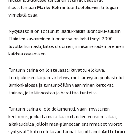
ihastelemaan
Marko Röhrin
luontoelokuvien trilogian
viimeistä osaa.
Nykykatsoja on tottunut laadukkaisiin luontokuvauksiin.
Eläinten kuvaaminen luonnossa on kehittynyt 2000-
luvulla huimasti, kiitos droonien, minikameroiden ja ennen
kaikkea osaamisen.
Tunturin tarina on loisteliaasti kuvattu elokuva.
Lumipukuisen kärpän vikkelyys, metsämyyrän puuhastelut
lumionkalossa ja tunturipöllön vaaniminen kertovat
tarinaa, joka kiinnostaa ja herättää tunteita.
Tunturin tarina ei ole dokumentti, vaan ”myyttinen
kertomus, jonka tarina alkaa miljardien vuosien takaa,
aikakaudelta jolloin maa-planeetan ensimmäiset vuoret
syntyivät”, kuten elokuvan tarinat kirjoittanut
Antti Tuuri