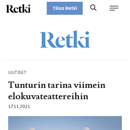
Siirry
Retki-lehti
Tilaa Retki
suoraan
Retkeily,
sisältöön
vaellus,
ulkoilu,
melonta,
maastopyöräily
UUTISET
Tunturin tarina viimein
elokuvateattereihin
17.11.2021