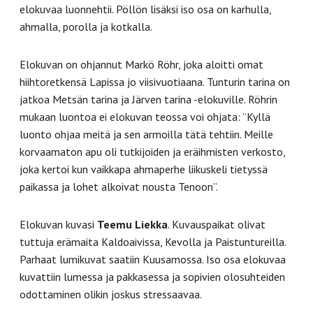
elokuvaa luonnehtii. Pöllön lisäksi iso osa on karhulla,
ahmalla, porolla ja kotkalla.
Elokuvan on ohjannut Markö Röhr, joka aloitti omat
hiihtoretkensä Lapissa jo viisivuotiaana. Tunturin tarina on
jatkoa Metsän tarina ja Järven tarina -elokuville. Röhrin
mukaan luontoa ei elokuvan teossa voi ohjata: ”Kyllä
luonto ohjaa meitä ja sen armoilla tätä tehtiin. Meille
korvaamaton apu oli tutkijoiden ja eräihmisten verkosto,
joka kertoi kun vaikkapa ahmaperhe liikuskeli tietyssä
paikassa ja lohet alkoivat nousta Tenoon”.
Elokuvan kuvasi
Teemu Liekka
. Kuvauspaikat olivat
tuttuja erämaita Kaldoaivissa, Kevolla ja Paistuntureilla.
Parhaat lumikuvat saatiin Kuusamossa. Iso osa elokuvaa
kuvattiin lumessa ja pakkasessa ja sopivien olosuhteiden
odottaminen olikin joskus stressaavaa.