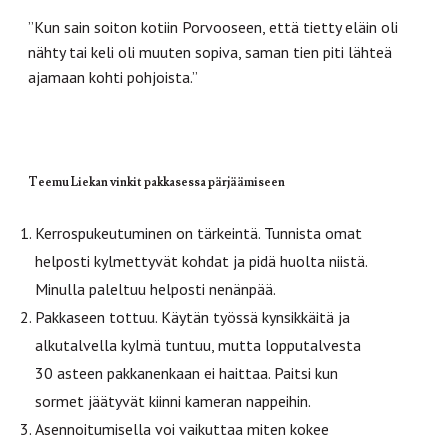
”Kun sain soiton kotiin Porvooseen, että tietty eläin oli
nähty tai keli oli muuten sopiva, saman tien piti lähteä
ajamaan kohti pohjoista.”
Teemu Liekan vinkit pakkasessa pärjäämiseen
Kerrospukeutuminen on tärkeintä. Tunnista omat
helposti kylmettyvät kohdat ja pidä huolta niistä.
Minulla paleltuu helposti nenänpää.
Pakkaseen tottuu. Käytän työssä kynsikkäitä ja
alkutalvella kylmä tuntuu, mutta lopputalvesta
30 asteen pakkanenkaan ei haittaa. Paitsi kun
sormet jäätyvät kiinni kameran nappeihin.
Asennoitumisella voi vaikuttaa miten kokee