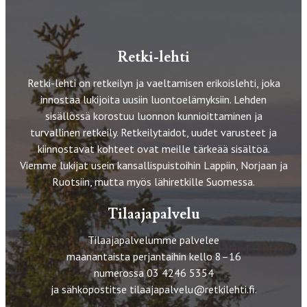
Retki-lehti
Retki-lehti on retkeilyn ja vaeltamisen erikoislehti, joka
innostaa lukijoita uusiin luontoelämyksiin. Lehden
sisällössä korostuu luonnon kunnioittaminen ja
turvallinen retkeily. Retkeilytaidot, uudet varusteet ja
kiinnostavat kohteet ovat meille tärkeää sisältöä.
Viemme lukijat usein kansallispuistoihin Lappiin, Norjaan ja
Ruotsiin, mutta myös lähiretkille Suomessa.
Tilaajapalvelu
Tilaajapalvelumme palvelee
maanantaista perjantaihin kello 8–16
numerossa 03 4246 5354
ja sähköpostitse
tilaajapalvelu@retkilehti.fi
.