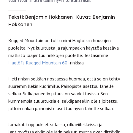
vuoristoon, mutta toimii hyvin tunturissakin.
Teksti: Benjamin Hokkanen
Kuvat: Benjamin
Hokkanen
Rugged Mountain on tuttu nimi Haglöfsin housujen
puolelta. Nyt kulutusta ja rajumpaakin käyttöä kestävä
mallisto laajentuu rinkkojen puolelle. Testasimme
Haglöfs Rugged Mountain 60
-rinkkaa.
Heti rinkan selkään nostaessa huomaa, että se on tehty
suuremmillekin kuorimille. Painopiste asettuu lähelle
selkää. Selkäpaneelin pituus on säädettävissä. Sen
kummempia tuuletuksia ei selkäpaneeliin ole sijoitettu,
jolloin rinkan painopiste asettuu hyvin lähelle selkää.
Jämäkät toppaukset selässä, olkaviilekkeissä ja
lantiovyössä eivät ole järin paksut, mutta ovat riittävän