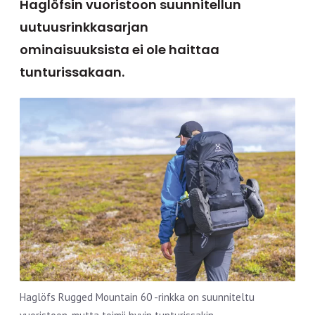
Haglöfsin vuoristoon suunnitellun
uutuusrinkkasarjan
ominaisuuksista ei ole haittaa
tunturissakaan.
Haglöfs Rugged Mountain 60 -rinkka on suunniteltu