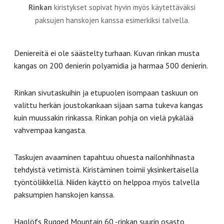
Rinkan
kiristykset sopivat hyvin myös käytettäväksi
paksujen hanskojen kanssa esimerkiksi talvella.
Deniereitä ei ole säästelty turhaan. Kuvan rinkan musta
kangas on 200 denierin polyamidia ja harmaa 500 denierin.
Rinkan sivutaskuihin ja etupuolen isompaan taskuun on
valittu herkän joustokankaan sijaan sama tukeva kangas
kuin muussakin rinkassa. Rinkan pohja on vielä pykälää
vahvempaa kangasta.
Taskujen avaaminen tapahtuu ohuesta nailonhihnasta
tehdyistä vetimistä. Kiristäminen toimii yksinkertaisella
työntöliikkellä. Niiden käyttö on helppoa myös talvella
paksumpien hanskojen kanssa.
Haglöfs Rugged Mountain 60 -rinkan suurin osasto