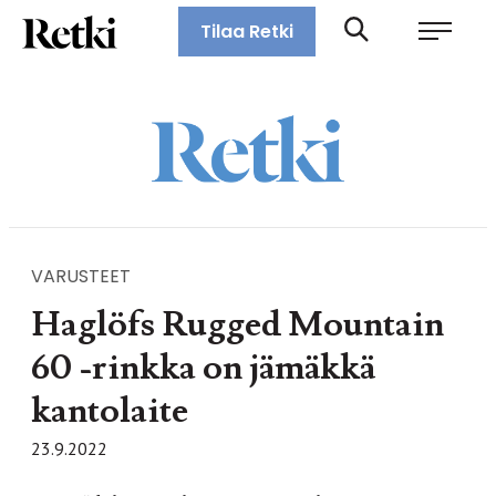
Siirry
Retki-lehti
Tilaa Retki
suoraan
Retkeily,
sisältöön
vaellus,
ulkoilu,
melonta,
maastopyöräily
VARUSTEET
Haglöfs Rugged Mountain
60 -rinkka on jämäkkä
kantolaite
23.9.2022