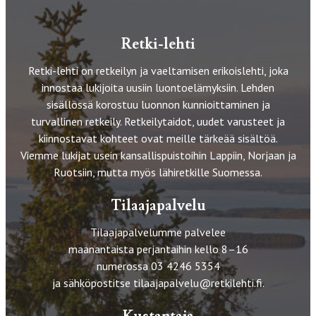
Retki-lehti
Retki-lehti on retkeilyn ja vaeltamisen erikoislehti, joka
innostaa lukijoita uusiin luontoelämyksiin. Lehden
sisällössä korostuu luonnon kunnioittaminen ja
turvallinen retkeily. Retkeilytaidot, uudet varusteet ja
kiinnostavat kohteet ovat meille tärkeää sisältöä.
Viemme lukijat usein kansallispuistoihin Lappiin, Norjaan ja
Ruotsiin, mutta myös lähiretkille Suomessa.
Tilaajapalvelu
Tilaajapalvelumme palvelee
maanantaista perjantaihin kello 8–16
numerossa 03 4246 5354
ja sähköpostitse
tilaajapalvelu@retkilehti.fi
.