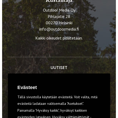
Kustantaja
Outdoor Media Oy
Pihlajatie 28
00270 Helsinki
info@outdoormedia.fi
Kaikki oikeudet pidätetään.
UUTISET
RETKET
Evästeet
TIEDOT & TAIDOT
Tällä sivustolla käytetään evästeitä. Voit valita, mitä
VARUSTEET
evästeitä ladataan valitsemalla "Asetukset".
Painamalla "Hyväksy kaikki", hyväksyt kaikkien
evästeiden latauksen. Hyväksy välttämättömät -