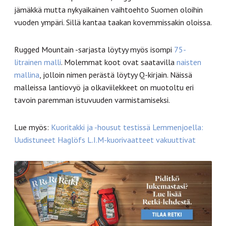
jämäkkä mutta nykyaikainen vaihtoehto Suomen oloihin
vuoden ympäri. Sillä kantaa taakan kovemmissakin oloissa.
Rugged Mountain -sarjasta löytyy myös isompi
75-
litrainen malli
. Molemmat koot ovat saatavilla
naisten
mallina
, jolloin nimen perästä löytyy Q-kirjain. Näissä
malleissa lantiovyö ja olkaviilekkeet on muotoltu eri
tavoin paremman istuvuuden varmistamiseksi.
Lue myös:
Kuoritakki ja -housut testissä Lemmenjoella:
Uudistuneet Haglöfs L.I.M-kuorivaatteet vakuuttivat