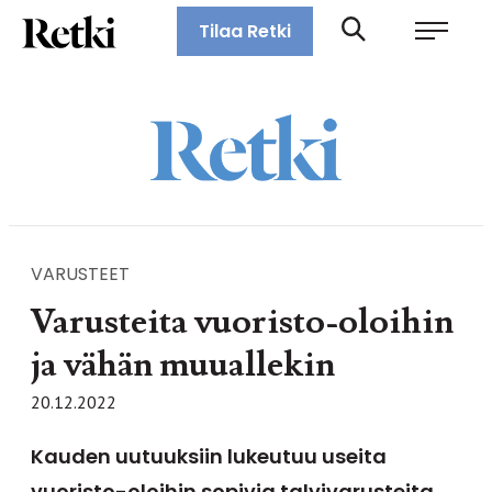
Siirry
Retki-lehti
Tilaa Retki
suoraan
Retkeily,
sisältöön
vaellus,
ulkoilu,
melonta,
maastopyöräily
VARUSTEET
Varusteita vuoristo-oloihin
ja vähän muuallekin
20.12.2022
Kauden uutuuksiin lukeutuu useita
vuoristo-oloihin sopivia talvivarusteita.