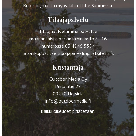
Ruotsiin, mutta myös lähiretkille Suomessa.
Tilaajapalvelu
Tilaajapalvelumme palvelee
maanantaista perjantaihin kello 8–16
numerossa 03 4246 5354
ja sähköpostitse
tilaajapalvelu@retkilehti.fi
.
Kustantaja
Outdoor Media Oy
Pihlajatie 28
00270 Helsinki
info@outdoormedia.fi
Kaikki oikeudet pidätetään.