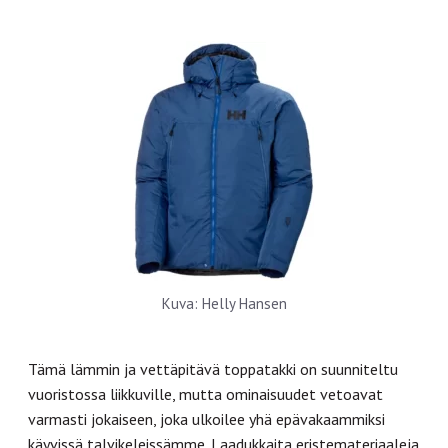
Kuva: Helly Hansen
Tämä lämmin ja vettäpitävä toppatakki on suunniteltu
vuoristossa liikkuville, mutta ominaisuudet vetoavat
varmasti jokaiseen, joka ulkoilee yhä epävakaammiksi
käyvissä talvikeleissämme. Laadukkaita eristemateriaaleja