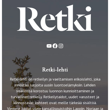
YouTube
Facebook
Instagram
Retki-lehti
Retki-lehti on retkeilyn ja vaeltamisen erikoislehti, joka
innostaa lukijoita uusiin luontoelämyksiin. Lehden
sisällössä korostuu luonnon kunnioittaminen ja
turvallinen retkeily. Retkeilytaidot, uudet varusteet ja
kiinnostavat kohteet ovat meille tärkeää sisältöä.
Viemme lukijat usein kansallispuistoihin Lappiin, Norjaan ja