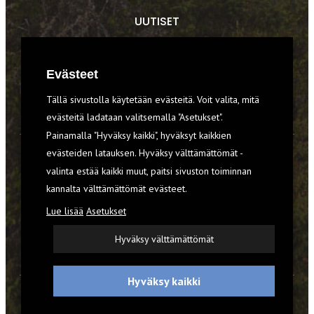
UUTISET
RETKET
Evästeet
TIEDOT & TAIDOT
Tällä sivustolla käytetään evästeitä. Voit valita, mitä
VARUSTEET
evästeitä ladataan valitsemalla "Asetukset".
Painamalla "Hyväksy kaikki", hyväksyt kaikkien
evästeiden latauksen. Hyväksy välttämättömät -
TILAA RETKI-LEHTI
valinta estää kaikki muut, paitsi sivuston toiminnan
kannalta välttämättömät evästeet.
YHTEYSTIEDOT
Lue lisää
Asetukset
REKISTERISELOSTE
Hyväksy välttämättömät
EVÄSTEET
Hyväksy kaikki
© 2026 Retki-lehti