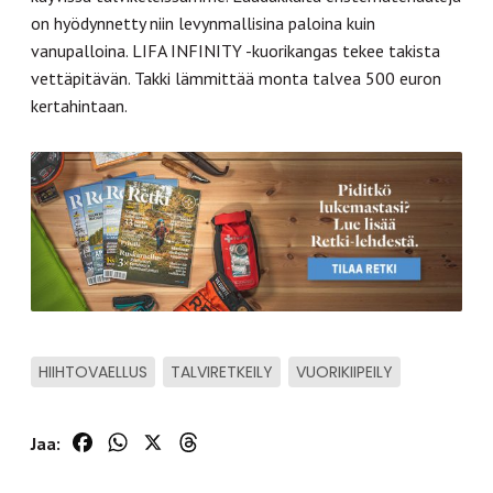
on hyödynnetty niin levynmallisina paloina kuin
vanupalloina. LIFA INFINITY -kuorikangas tekee takista
vettäpitävän. Takki lämmittää monta talvea 500 euron
kertahintaan.
HIIHTOVAELLUS
TALVIRETKEILY
VUORIKIIPEILY
Facebook
WhatsApp
X
Threads
Jaa: