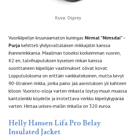
Kuva: Osprey
Vuorikiipeilyn kruunaamaton kuningas
Nirmal ”Nimsdai” -
Purja
kehitteli yhdysvaltalaisen rinkkajätin kanssa
ihannerinkkansa. Maailman toiseksi korkeimman vuoren,
K2:en, talvihuiputuksen kyseisen rinkan kanssa
suorittaneen kiipeilijän vaatimukset olivat kovat.
Lopputuloksena on erittäin vankkatekoinen, mutta kevyt
90-litrainen rinkka, jonka paino jää aavistuksen yli kahteen
kiloon. Vuoristo-oloja varten rinkasta löytyy muun muassa
kantolenkki köydelle ja irrotettava verkko kiipeilykypärää
varten. Hintaa unisex-mallin rinkalla on 320 euroa.
Helly Hansen Lifa Pro Belay
Insulated Jacket