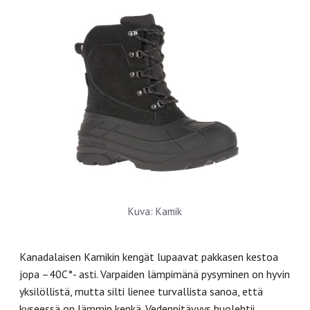
Kuva: Kamik
Kanadalaisen Kamikin kengät lupaavat pakkasen kestoa
jopa –40C°- asti. Varpaiden lämpimänä pysyminen on hyvin
yksilöllistä, mutta silti lienee turvallista sanoa, että
kyseessä on lämmin kenkä. Vedenpitävyys huolehtii