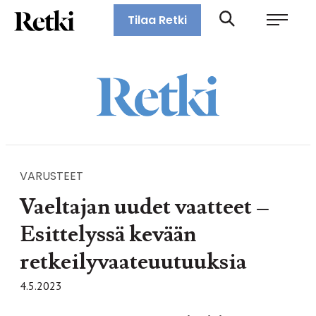
Siirry
Retki-lehti
Tilaa Retki
suoraan
Retkeily,
sisältöön
vaellus,
ulkoilu,
melonta,
maastopyöräily
VARUSTEET
Vaeltajan uudet vaatteet –
Esittelyssä kevään
retkeilyvaateuutuuksia
4.5.2023