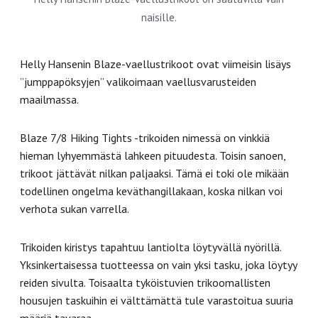
naisille.
Helly Hansenin Blaze-vaellustrikoot ovat viimeisin lisäys
”jumppapöksyjen” valikoimaan vaellusvarusteiden
maailmassa.
Blaze 7/8 Hiking Tights -trikoiden nimessä on vinkkiä
hieman lyhyemmästä lahkeen pituudesta. Toisin sanoen,
trikoot jättävät nilkan paljaaksi. Tämä ei toki ole mikään
todellinen ongelma keväthangillakaan, koska nilkan voi
verhota sukan varrella.
Trikoiden kiristys tapahtuu lantiolta löytyvällä nyörillä.
Yksinkertaisessa tuotteessa on vain yksi tasku, joka löytyy
reiden sivulta. Toisaalta tyköistuvien trikoomallisten
housujen taskuihin ei välttämättä tule varastoitua suuria