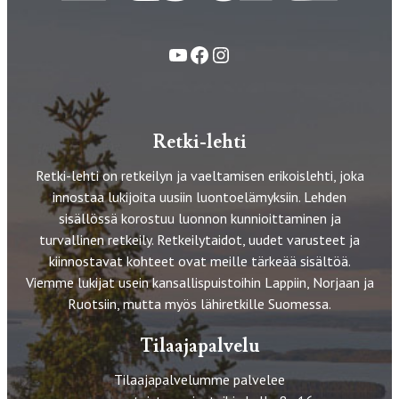
YouTube
Facebook
Instagram
Retki-lehti
Retki-lehti on retkeilyn ja vaeltamisen erikoislehti, joka
innostaa lukijoita uusiin luontoelämyksiin. Lehden
sisällössä korostuu luonnon kunnioittaminen ja
turvallinen retkeily. Retkeilytaidot, uudet varusteet ja
kiinnostavat kohteet ovat meille tärkeää sisältöä.
Viemme lukijat usein kansallispuistoihin Lappiin, Norjaan ja
Ruotsiin, mutta myös lähiretkille Suomessa.
Tilaajapalvelu
Tilaajapalvelumme palvelee