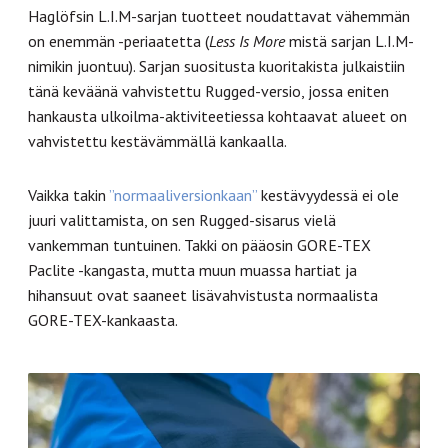
Haglöfsin L.I.M-sarjan tuotteet noudattavat vähemmän
on enemmän -periaatetta (
Less Is More
mistä sarjan L.I.M-
nimikin juontuu). Sarjan suositusta kuoritakista julkaistiin
tänä keväänä vahvistettu Rugged-versio, jossa eniten
hankausta ulkoilma-aktiviteetiessa kohtaavat alueet on
vahvistettu kestävämmällä kankaalla.
Vaikka takin
”normaaliversionkaan”
kestävyydessä ei ole
juuri valittamista, on sen Rugged-sisarus vielä
vankemman tuntuinen. Takki on pääosin GORE-TEX
Paclite -kangasta, mutta muun muassa hartiat ja
hihansuut ovat saaneet lisävahvistusta normaalista
GORE-TEX-kankaasta.