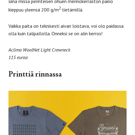
siinä missä perinteisen ohuen merinokerraston paino
2
kieppuu yleensä 200 g/m
tietämillä.
Vaikka paita on teknisesti aivan loistava, voi olo paidassa
olla kuin talipallolla. Onneksi se on alin kerros!
Aclima WoolNet Light Crewneck
115 euroa
Printtiä rinnassa