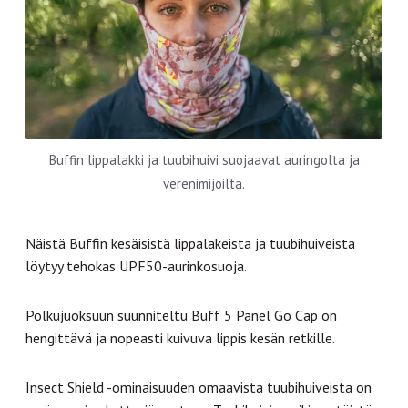
Buffin lippalakki ja tuubihuivi suojaavat auringolta ja
verenimijöiltä.
Näistä Buffin kesäisistä lippalakeista ja tuubihuiveista
löytyy tehokas UPF50-aurinkosuoja.
Polkujuoksuun suunniteltu Buff 5 Panel Go Cap on
hengittävä ja nopeasti kuivuva lippis kesän retkille.
Insect Shield -ominaisuuden omaavista tuubihuiveista on