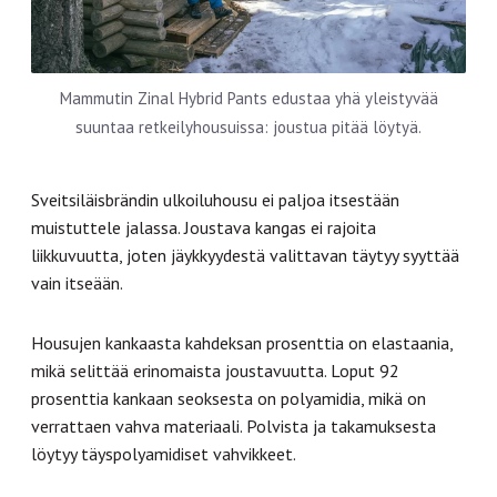
Mammutin Zinal Hybrid Pants edustaa yhä yleistyvää
suuntaa retkeilyhousuissa: joustua pitää löytyä.
Sveitsiläisbrändin ulkoiluhousu ei paljoa itsestään
muistuttele jalassa. Joustava kangas ei rajoita
liikkuvuutta, joten jäykkyydestä valittavan täytyy syyttää
vain itseään.
Housujen kankaasta kahdeksan prosenttia on elastaania,
mikä selittää erinomaista joustavuutta. Loput 92
prosenttia kankaan seoksesta on polyamidia, mikä on
verrattaen vahva materiaali. Polvista ja takamuksesta
löytyy täyspolyamidiset vahvikkeet.