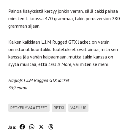
Painoa lisäyksistä kertyy jonkin verran, sillä takki painaa
miesten L-koossa 470 grammaa, takin perusversion 280
gramman sijaan.
Kaiken kaikkiaan L.I.M Rugged GTX Jacket on varsin
onnistunut kuoritakki. Tuuletukset ovat ainoa, mitä sen
kanssa jää vähän kaipaamaan, mutta takin kanssa on
syytä muistaa, että
Less Is More
, vai miten se meni.
Haglöfs L.I.M Rugged GTX Jacket
359 euroa
RETKEILYVAATTEET
RETKI
VAELLUS
Facebook
WhatsApp
X
Threads
Jaa: