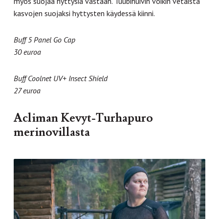
myös suojaa hyttysiä vastaan. Tuubihuivin voikin vetäistä
kasvojen suojaksi hyttysten käydessä kiinni.
Buff 5 Panel Go Cap
30 euroa
Buff Coolnet UV+ Insect Shield
27 euroa
Acliman Kevyt-Turhapuro
merinovillasta