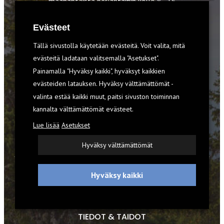
maanantaista perjantaihin kello 8–16
numerossa 03 4246 5354
ja sähköpostitse
tilaajapalvelu@retkilehti.fi
.
Evästeet
Tällä sivustolla käytetään evästeitä. Voit valita, mitä
Kustantaja
evästeitä ladataan valitsemalla "Asetukset".
Outdoor Media Oy
Painamalla "Hyväksy kaikki", hyväksyt kaikkien
Pihlajatie 28
evästeiden latauksen. Hyväksy välttämättömät -
00270 Helsinki
valinta estää kaikki muut, paitsi sivuston toiminnan
info@outdoormedia.fi
kannalta välttämättömät evästeet.
Kaikki oikeudet pidätetään.
Lue lisää
Asetukset
Hyväksy välttämättömät
Hyväksy kaikki
UUTISET
RETKET
TIEDOT & TAIDOT