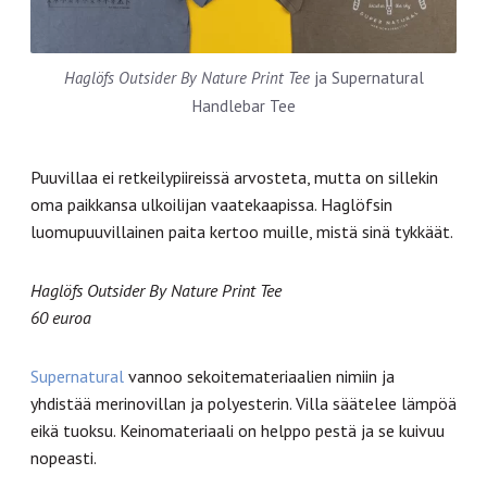
Haglöfs Outsider By Nature Print Tee
ja Supernatural
Handlebar Tee
Puuvillaa ei retkeilypiireissä arvosteta, mutta on sillekin
oma paikkansa ulkoilijan vaatekaapissa. Haglöfsin
luomupuuvillainen paita kertoo muille, mistä sinä tykkäät.
Haglöfs Outsider By Nature Print Tee
60 euroa
Supernatural
vannoo sekoite­materiaalien nimiin ja
yhdistää merinovillan ja polyesterin. Villa säätelee lämpöä
eikä tuoksu. Keino­materiaali on helppo pestä ja se kuivuu
nopeasti.