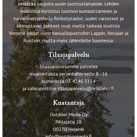
innostaa lukijoita uusiin luontoelämyksiin. Lehden
sisällössä korostuu luonnon kunnioittaminen ja
turvallinen retkeily. Retkeilytaidot, uudet varusteet ja
kiinnostavat kohteet ovat meille tärkeää sisältöä.
Viemme lukijat usein kansallispuistoihin Lappiin, Norjaan ja
Ruotsiin, mutta myös lähiretkille Suomessa.
Tilaajapalvelu
Tilaajapalvelumme palvelee
maanantaista perjantaihin kello 8–16
numerossa 03 4246 5354
ja sähköpostitse
tilaajapalvelu@retkilehti.fi
.
Kustantaja
Outdoor Media Oy
Pihlajatie 28
00270 Helsinki
info@outdoormedia.fi