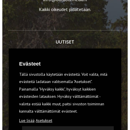
Kaikki oikeudet pidätetään.
UUTISET
RETKET
Evästeet
TIEDOT & TAIDOT
Tällä sivustolla käytetään evästeitä. Voit valita, mitä
VARUSTEET
evästeitä ladataan valitsemalla "Asetukset".
Painamalla "Hyväksy kaikki", hyväksyt kaikkien
evästeiden latauksen. Hyväksy välttämättömät -
TILAA RETKI-LEHTI
valinta estää kaikki muut, paitsi sivuston toiminnan
kannalta välttämättömät evästeet.
YHTEYSTIEDOT
Lue lisää
Asetukset
REKISTERISELOSTE