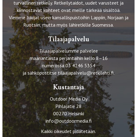
turvallinen retkeily. Retkeilytaidot, uudet varusteet ja
kiinnostavat kohteet ovat meille tärkeää sisältöä.
Viemme lukijat usein kansallispuistoihin Lappiin, Norjaan ja
Ruotsiin, mutta myös lähiretkille Suomessa.
Tilaajapalvelu
Tilaajapalvelumme palvelee
maanantaista perjantaihin kello 8–16
numerossa 03 4246 5354
ja sähköpostitse
tilaajapalvelu@retkilehti.fi
.
Kustantaja
Outdoor Media Oy
Pihlajatie 28
00270 Helsinki
info@outdoormedia.fi
Kaikki oikeudet pidätetään.