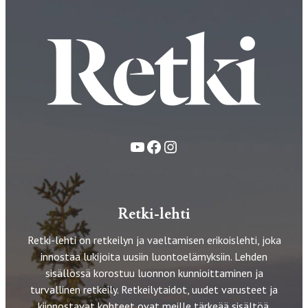
YouTube
Facebook
Instagram
Retki-lehti
Retki-lehti on retkeilyn ja vaeltamisen erikoislehti, joka
innostaa lukijoita uusiin luontoelämyksiin. Lehden
sisällössä korostuu luonnon kunnioittaminen ja
turvallinen retkeily. Retkeilytaidot, uudet varusteet ja
kiinnostavat kohteet ovat meille tärkeää sisältöä.