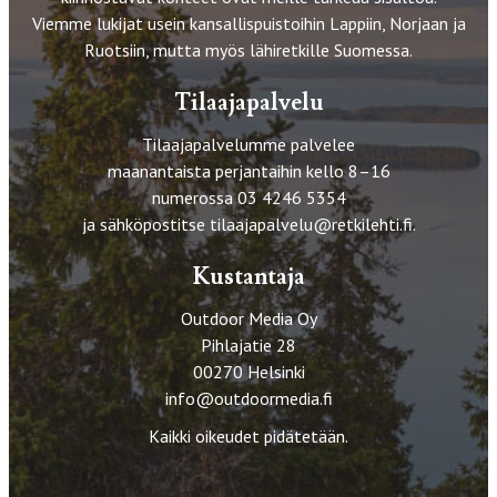
Viemme lukijat usein kansallispuistoihin Lappiin, Norjaan ja
Ruotsiin, mutta myös lähiretkille Suomessa.
Tilaajapalvelu
Tilaajapalvelumme palvelee
maanantaista perjantaihin kello 8–16
numerossa 03 4246 5354
ja sähköpostitse
tilaajapalvelu@retkilehti.fi
.
Kustantaja
Outdoor Media Oy
Pihlajatie 28
00270 Helsinki
info@outdoormedia.fi
Kaikki oikeudet pidätetään.