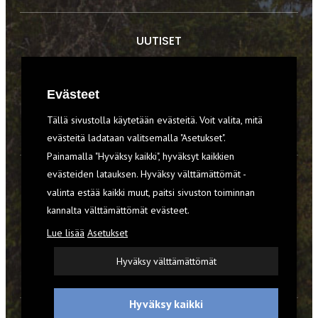
UUTISET
RETKET
Evästeet
TIEDOT & TAIDOT
Tällä sivustolla käytetään evästeitä. Voit valita, mitä
VARUSTEET
evästeitä ladataan valitsemalla "Asetukset".
Painamalla "Hyväksy kaikki", hyväksyt kaikkien
evästeiden latauksen. Hyväksy välttämättömät -
TILAA RETKI-LEHTI
valinta estää kaikki muut, paitsi sivuston toiminnan
kannalta välttämättömät evästeet.
YHTEYSTIEDOT
Lue lisää
Asetukset
REKISTERISELOSTE
Hyväksy välttämättömät
EVÄSTEET
Hyväksy kaikki