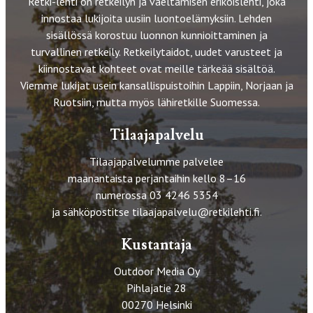
Retki-lehti on retkeilyn ja vaeltamisen erikoislehti, joka
innostaa lukijoita uusiin luontoelämyksiin. Lehden
sisällössä korostuu luonnon kunnioittaminen ja
turvallinen retkeily. Retkeilytaidot, uudet varusteet ja
kiinnostavat kohteet ovat meille tärkeää sisältöä.
Viemme lukijat usein kansallispuistoihin Lappiin, Norjaan ja
Ruotsiin, mutta myös lähiretkille Suomessa.
Tilaajapalvelu
Tilaajapalvelumme palvelee
maanantaista perjantaihin kello 8–16
numerossa 03 4246 5354
ja sähköpostitse
tilaajapalvelu@retkilehti.fi
.
Kustantaja
Outdoor Media Oy
Pihlajatie 28
00270 Helsinki