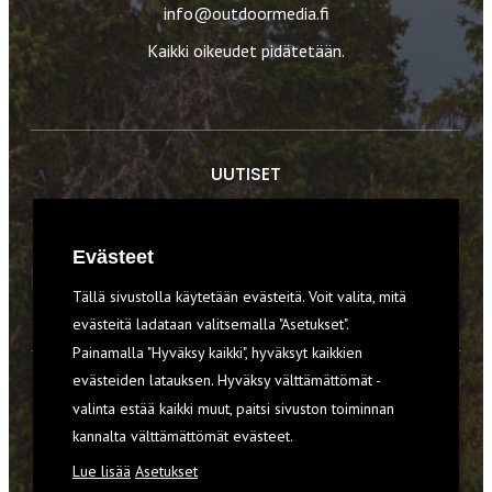
info@outdoormedia.fi
Kaikki oikeudet pidätetään.
UUTISET
RETKET
Evästeet
TIEDOT & TAIDOT
Tällä sivustolla käytetään evästeitä. Voit valita, mitä
VARUSTEET
evästeitä ladataan valitsemalla "Asetukset".
Painamalla "Hyväksy kaikki", hyväksyt kaikkien
evästeiden latauksen. Hyväksy välttämättömät -
TILAA RETKI-LEHTI
valinta estää kaikki muut, paitsi sivuston toiminnan
kannalta välttämättömät evästeet.
YHTEYSTIEDOT
Lue lisää
Asetukset
REKISTERISELOSTE