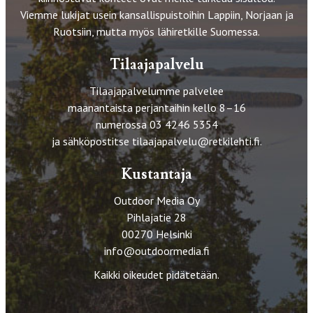
Viemme lukijat usein kansallispuistoihin Lappiin, Norjaan ja
Ruotsiin, mutta myös lähiretkille Suomessa.
Tilaajapalvelu
Tilaajapalvelumme palvelee
maanantaista perjantaihin kello 8–16
numerossa 03 4246 5354
ja sähköpostitse
tilaajapalvelu@retkilehti.fi
.
Kustantaja
Outdoor Media Oy
Pihlajatie 28
00270 Helsinki
info@outdoormedia.fi
Kaikki oikeudet pidätetään.