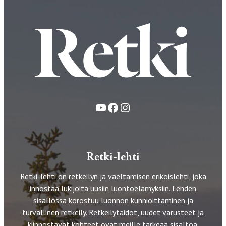
YouTube
Facebook
Instagram
Retki-lehti
Retki-lehti on retkeilyn ja vaeltamisen erikoislehti, joka
innostaa lukijoita uusiin luontoelämyksiin. Lehden
sisällössä korostuu luonnon kunnioittaminen ja
turvallinen retkeily. Retkeilytaidot, uudet varusteet ja
kiinnostavat kohteet ovat meille tärkeää sisältöä.