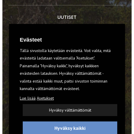
UUTISET
RETKET
Evästeet
TIEDOT & TAIDOT
Tällä sivustolla käytetään evästeitä. Voit valita, mitä
VARUSTEET
evästeitä ladataan valitsemalla "Asetukset".
Painamalla "Hyväksy kaikki", hyväksyt kaikkien
evästeiden latauksen. Hyväksy välttämättömät -
TILAA RETKI-LEHTI
valinta estää kaikki muut, paitsi sivuston toiminnan
kannalta välttämättömät evästeet.
YHTEYSTIEDOT
Lue lisää
Asetukset
REKISTERISELOSTE
Hyväksy välttämättömät
EVÄSTEET
Hyväksy kaikki