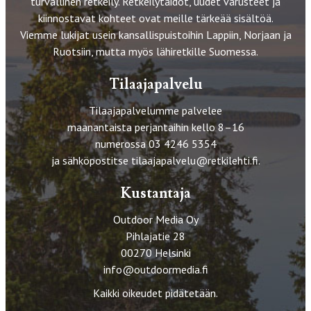
turvallinen retkeily. Retkeilytaidot, uudet varusteet ja
kiinnostavat kohteet ovat meille tärkeää sisältöä.
Viemme lukijat usein kansallispuistoihin Lappiin, Norjaan ja
Ruotsiin, mutta myös lähiretkille Suomessa.
Tilaajapalvelu
Tilaajapalvelumme palvelee
maanantaista perjantaihin kello 8–16
numerossa 03 4246 5354
ja sähköpostitse
tilaajapalvelu@retkilehti.fi
.
Kustantaja
Outdoor Media Oy
Pihlajatie 28
00270 Helsinki
info@outdoormedia.fi
Kaikki oikeudet pidätetään.