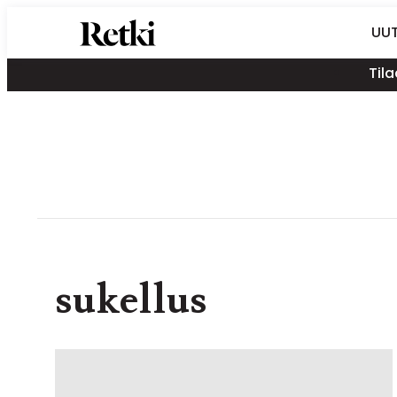
Siirry
Retki-lehti
UUT
suoraan
Retkeily,
sisältöön
Tila
vaellus,
ulkoilu,
melonta,
maastopyöräily
sukellus