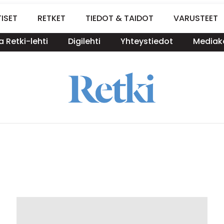
ISET
RETKET
TIEDOT & TAIDOT
VARUSTEET
a Retki-lehti
Digilehti
Yhteystiedot
Mediako