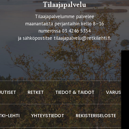
Tilaajapalvelu
Tilaajapalvelumme palvelee
maanantaista perjantaihin kello 8–16
numerossa 03 4246 5354
ja sähköpostitse
tilaajapalvelu@retkilehti.fi
.
UUTISET
RETKET
TIEDOT & TAIDOT
VARUSTEE
TKI-LEHTI
YHTEYSTIEDOT
REKISTERISELOSTE