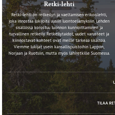
Retki-lehti
Retki-lehti on retkeilyn ja vaeltamisen erikoislehti,
joka innostaa lukijoita uusiin luontoelämyksiin. Lehden
sisällössä korostuu luonnon kunnioittaminen ja
turvallinen retkeily. Retkeilytaidot, uudet varusteet ja
kiinnostavat kohteet ovat meille tärkeää sisältöä.
Viemme lukijat usein kansallispuistoihin Lappiin,
Norjaan ja Ruotsiin, mutta myös lähiretkille Suomessa.
TILAA RE