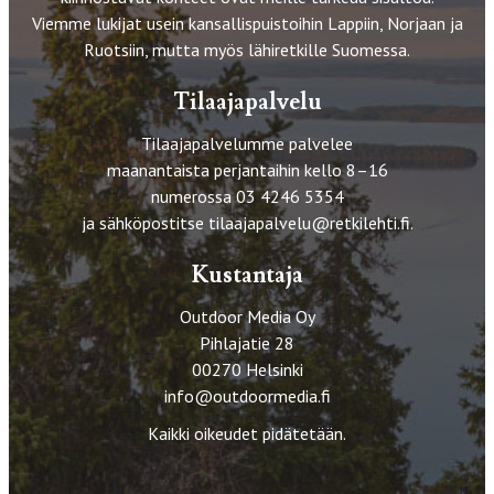
Viemme lukijat usein kansallispuistoihin Lappiin, Norjaan ja
Ruotsiin, mutta myös lähiretkille Suomessa.
Tilaajapalvelu
Tilaajapalvelumme palvelee
maanantaista perjantaihin kello 8–16
numerossa 03 4246 5354
ja sähköpostitse
tilaajapalvelu@retkilehti.fi
.
Kustantaja
Outdoor Media Oy
Pihlajatie 28
00270 Helsinki
info@outdoormedia.fi
Kaikki oikeudet pidätetään.