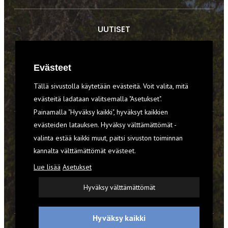
UUTISET
RETKET
Evästeet
TIEDOT & TAIDOT
Tällä sivustolla käytetään evästeitä. Voit valita, mitä
VARUSTEET
evästeitä ladataan valitsemalla "Asetukset".
Painamalla "Hyväksy kaikki", hyväksyt kaikkien
evästeiden latauksen. Hyväksy välttämättömät -
TILAA RETKI-LEHTI
valinta estää kaikki muut, paitsi sivuston toiminnan
kannalta välttämättömät evästeet.
YHTEYSTIEDOT
Lue lisää
Asetukset
REKISTERISELOSTE
Hyväksy välttämättömät
EVÄSTEET
Hyväksy kaikki