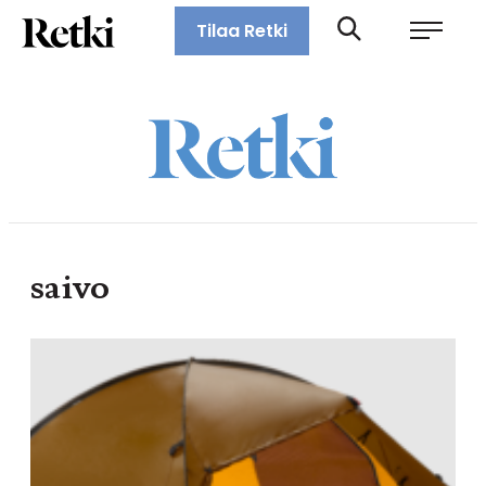
Siirry
Retki-lehti
Tilaa Retki
suoraan
Retkeily,
sisältöön
vaellus,
ulkoilu,
melonta,
maastopyöräily
saivo