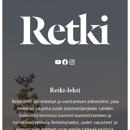
YouTube
Facebook
Instagram
Retki-lehti
Retki-lehti on retkeilyn ja vaeltamisen erikoislehti, joka
innostaa lukijoita uusiin luontoelämyksiin. Lehden
sisällössä korostuu luonnon kunnioittaminen ja
turvallinen retkeily. Retkeilytaidot, uudet varusteet ja
kiinnostavat kohteet ovat meille tärkeää sisältöä.