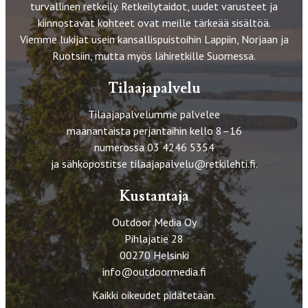
turvallinen retkeily. Retkeilytaidot, uudet varusteet ja
kiinnostavat kohteet ovat meille tärkeää sisältöä.
Viemme lukijat usein kansallispuistoihin Lappiin, Norjaan ja
Ruotsiin, mutta myös lähiretkille Suomessa.
Tilaajapalvelu
Tilaajapalvelumme palvelee
maanantaista perjantaihin kello 8–16
numerossa 03 4246 5354
ja sähköpostitse
tilaajapalvelu@retkilehti.fi
.
Kustantaja
Outdoor Media Oy
Pihlajatie 28
00270 Helsinki
info@outdoormedia.fi
Kaikki oikeudet pidätetään.