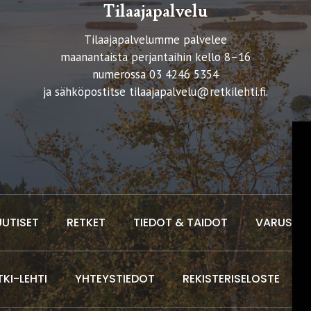
Tilaajapalvelu
Tilaajapalvelumme palvelee
maanantaista perjantaihin kello 8–16
numerossa 03 4246 5354
ja sähköpostitse
tilaajapalvelu@retkilehti.fi
.
UUTISET
RETKET
TIEDOT & TAIDOT
VARUSTEE
TKI-LEHTI
YHTEYSTIEDOT
REKISTERISELOSTE