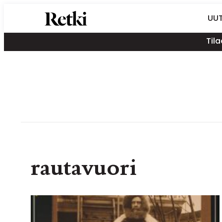
Siirry
Retki-lehti
UUT
suoraan
Retkeily,
sisältöön
Tila
vaellus,
ulkoilu,
melonta,
maastopyöräily
rautavuori