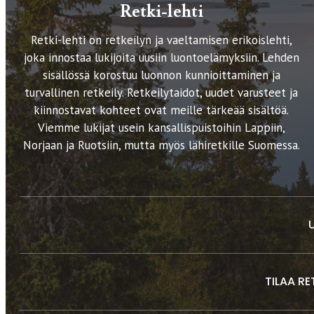
Retki-lehti
Retki-lehti on retkeilyn ja vaeltamisen erikoislehti,
joka innostaa lukijoita uusiin luontoelämyksiin. Lehden
sisällössä korostuu luonnon kunnioittaminen ja
turvallinen retkeily. Retkeilytaidot, uudet varusteet ja
kiinnostavat kohteet ovat meille tärkeää sisältöä.
Viemme lukijat usein kansallispuistoihin Lappiin,
Norjaan ja Ruotsiin, mutta myös lähiretkille Suomessa.
TILAA RE