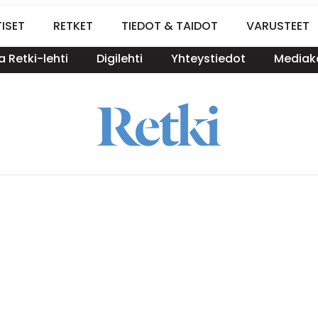
ISET
RETKET
TIEDOT & TAIDOT
VARUSTEET
a Retki-lehti
Digilehti
Yhteystiedot
Mediako