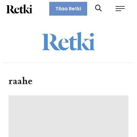
Siirry
Retki-lehti
Tilaa Retki
suoraan
Retkeily,
sisältöön
vaellus,
ulkoilu,
melonta,
maastopyöräily
raahe