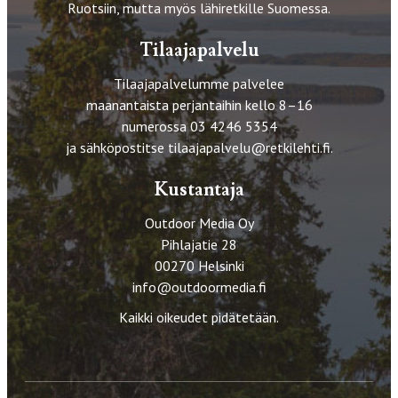
Ruotsiin, mutta myös lähiretkille Suomessa.
Tilaajapalvelu
Tilaajapalvelumme palvelee
maanantaista perjantaihin kello 8–16
numerossa 03 4246 5354
ja sähköpostitse
tilaajapalvelu@retkilehti.fi
.
Kustantaja
Outdoor Media Oy
Pihlajatie 28
00270 Helsinki
info@outdoormedia.fi
Kaikki oikeudet pidätetään.