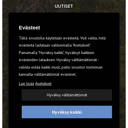
UUTISET
RETKET
Evästeet
TIEDOT & TAIDOT
Tällä sivustolla käytetään evästeitä. Voit valita, mitä
VARUSTEET
evästeitä ladataan valitsemalla "Asetukset".
Painamalla "Hyväksy kaikki", hyväksyt kaikkien
evästeiden latauksen. Hyväksy välttämättömät -
TILAA RETKI-LEHTI
valinta estää kaikki muut, paitsi sivuston toiminnan
kannalta välttämättömät evästeet.
YHTEYSTIEDOT
Lue lisää
Asetukset
REKISTERISELOSTE
Hyväksy välttämättömät
EVÄSTEET
Hyväksy kaikki
© 2026 Retki-lehti