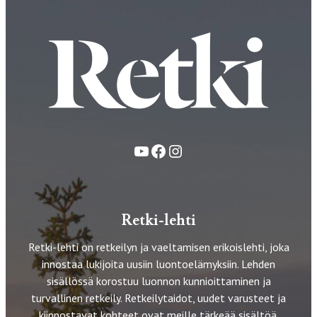
YouTube
Facebook
Instagram
Retki-lehti
Retki-lehti on retkeilyn ja vaeltamisen erikoislehti, joka
innostaa lukijoita uusiin luontoelämyksiin. Lehden
sisällössä korostuu luonnon kunnioittaminen ja
turvallinen retkeily. Retkeilytaidot, uudet varusteet ja
kiinnostavat kohteet ovat meille tärkeää sisältöä.