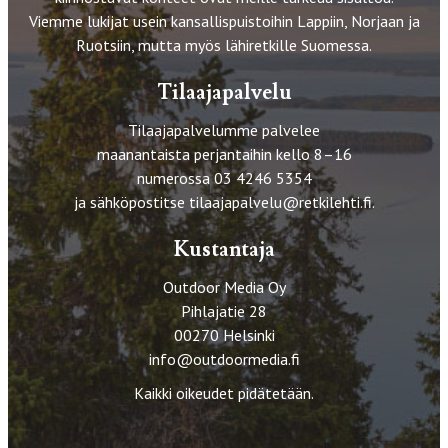
Viemme lukijat usein kansallispuistoihin Lappiin, Norjaan ja
Ruotsiin, mutta myös lähiretkille Suomessa.
Tilaajapalvelu
Tilaajapalvelumme palvelee
maanantaista perjantaihin kello 8–16
numerossa 03 4246 5354
ja sähköpostitse
tilaajapalvelu@retkilehti.fi
.
Kustantaja
Outdoor Media Oy
Pihlajatie 28
00270 Helsinki
info@outdoormedia.fi
Kaikki oikeudet pidätetään.