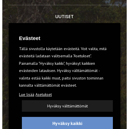
UUTISET
RETKET
Evästeet
TIEDOT & TAIDOT
Tällä sivustolla käytetään evästeitä. Voit valita, mitä
VARUSTEET
evästeitä ladataan valitsemalla "Asetukset".
Painamalla "Hyväksy kaikki", hyväksyt kaikkien
evästeiden latauksen. Hyväksy välttämättömät -
TILAA RETKI-LEHTI
valinta estää kaikki muut, paitsi sivuston toiminnan
kannalta välttämättömät evästeet.
YHTEYSTIEDOT
Lue lisää
Asetukset
REKISTERISELOSTE
Hyväksy välttämättömät
EVÄSTEET
Hyväksy kaikki