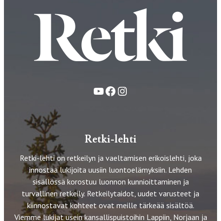
YouTube
Facebook
Instagram
Retki-lehti
Retki-lehti on retkeilyn ja vaeltamisen erikoislehti, joka
innostaa lukijoita uusiin luontoelämyksiin. Lehden
sisällössä korostuu luonnon kunnioittaminen ja
turvallinen retkeily. Retkeilytaidot, uudet varusteet ja
kiinnostavat kohteet ovat meille tärkeää sisältöä.
Viemme lukijat usein kansallispuistoihin Lappiin, Norjaan ja