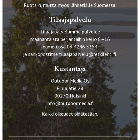
Ruotsiin, mutta myös lähiretkille Suomessa.
Tilaajapalvelu
Tilaajapalvelumme palvelee
maanantaista perjantaihin kello 8–16
numerossa 03 4246 5354
ja sähköpostitse
tilaajapalvelu@retkilehti.fi
.
Kustantaja
Outdoor Media Oy
Pihlajatie 28
00270 Helsinki
info@outdoormedia.fi
Kaikki oikeudet pidätetään.