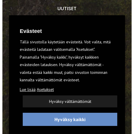
UUTISET
RETKET
Evästeet
TIEDOT & TAIDOT
Tällä sivustolla käytetään evästeitä. Voit valita, mitä
VARUSTEET
evästeitä ladataan valitsemalla "Asetukset".
Painamalla "Hyväksy kaikki", hyväksyt kaikkien
evästeiden latauksen. Hyväksy välttämättömät -
TILAA RETKI-LEHTI
valinta estää kaikki muut, paitsi sivuston toiminnan
kannalta välttämättömät evästeet.
YHTEYSTIEDOT
Lue lisää
Asetukset
REKISTERISELOSTE
Hyväksy välttämättömät
EVÄSTEET
Hyväksy kaikki
© 2026 Retki-lehti