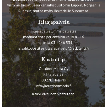
Viemme lukijat usein kansallispuistoihin Lappiin, Norjaan ja
Ruotsiin, mutta myös lähiretkille Suomessa.
Tilaajapalvelu
Tilaajapalvelumme palvelee
maanantaista perjantaihin kello 8–16
numerossa 03 4246 5354
ja sähköpostitse
tilaajapalvelu@retkilehti.fi
.
Kustantaja
Outdoor Media Oy
Pihlajatie 28
00270 Helsinki
info@outdoormedia.fi
Kaikki oikeudet pidätetään.