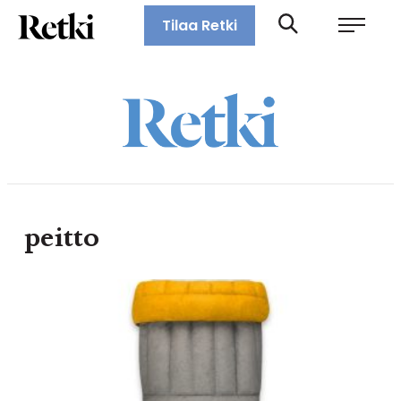
Siirry
Retki-lehti
Tilaa Retki
suoraan
Retkeily,
sisältöön
vaellus,
ulkoilu,
melonta,
maastopyöräily
peitto