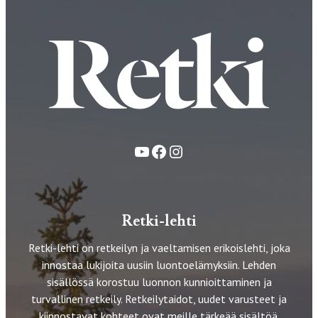
YouTube
Facebook
Instagram
Retki-lehti
Retki-lehti on retkeilyn ja vaeltamisen erikoislehti, joka
innostaa lukijoita uusiin luontoelämyksiin. Lehden
sisällössä korostuu luonnon kunnioittaminen ja
turvallinen retkeily. Retkeilytaidot, uudet varusteet ja
kiinnostavat kohteet ovat meille tärkeää sisältöä.