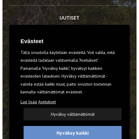
UUTISET
RETKET
Evästeet
TIEDOT & TAIDOT
Tällä sivustolla käytetään evästeitä. Voit valita, mitä
VARUSTEET
evästeitä ladataan valitsemalla "Asetukset".
Painamalla "Hyväksy kaikki", hyväksyt kaikkien
evästeiden latauksen. Hyväksy välttämättömät -
TILAA RETKI-LEHTI
valinta estää kaikki muut, paitsi sivuston toiminnan
kannalta välttämättömät evästeet.
YHTEYSTIEDOT
Lue lisää
Asetukset
REKISTERISELOSTE
Hyväksy välttämättömät
EVÄSTEET
Hyväksy kaikki