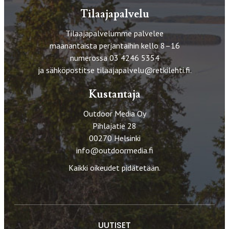
Tilaajapalvelu
Tilaajapalvelumme palvelee
maanantaista perjantaihin kello 8–16
numerossa 03 4246 5354
ja sähköpostitse
tilaajapalvelu@retkilehti.fi
.
Kustantaja
Outdoor Media Oy
Pihlajatie 28
00270 Helsinki
info@outdoormedia.fi
Kaikki oikeudet pidätetään.
UUTISET