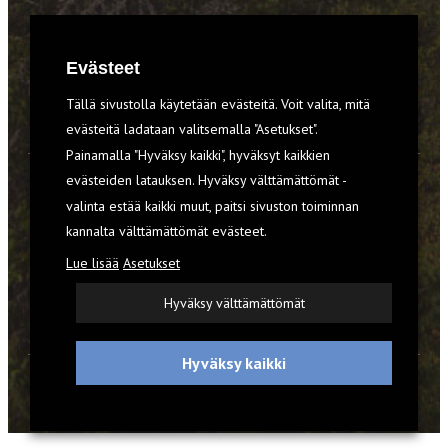
RETKET
Evästeet
TIEDOT & TAIDOT
Tällä sivustolla käytetään evästeitä. Voit valita, mitä
VARUSTEET
evästeitä ladataan valitsemalla "Asetukset".
Painamalla "Hyväksy kaikki", hyväksyt kaikkien
evästeiden latauksen. Hyväksy välttämättömät -
TILAA RETKI-LEHTI
valinta estää kaikki muut, paitsi sivuston toiminnan
kannalta välttämättömät evästeet.
YHTEYSTIEDOT
Lue lisää
Asetukset
REKISTERISELOSTE
Hyväksy välttämättömät
EVÄSTEET
Hyväksy kaikki
© 2026 Retki-lehti