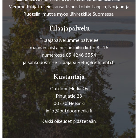
Viemme lukijat usein kansallispuistoihin Lappiin, Norjaan ja
Ruotsiin, mutta myös lähiretkille Suomessa.
Tilaajapalvelu
Tilaajapalvelumme palvelee
maanantaista perjantaihin kello 8–16
numerossa 03 4246 5354
ja sähköpostitse
tilaajapalvelu@retkilehti.fi
.
Kustantaja
Outdoor Media Oy
Pihlajatie 28
00270 Helsinki
info@outdoormedia.fi
Kaikki oikeudet pidätetään.