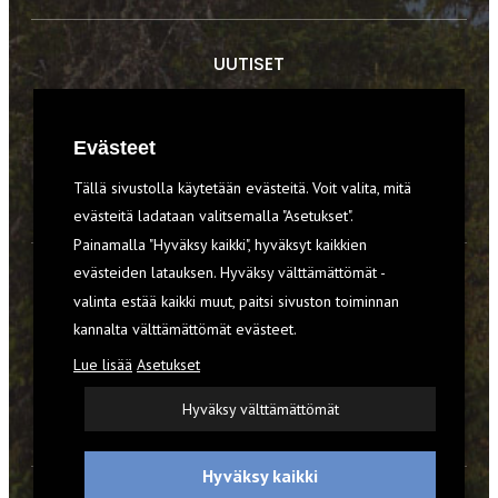
UUTISET
RETKET
Evästeet
TIEDOT & TAIDOT
Tällä sivustolla käytetään evästeitä. Voit valita, mitä
VARUSTEET
evästeitä ladataan valitsemalla "Asetukset".
Painamalla "Hyväksy kaikki", hyväksyt kaikkien
evästeiden latauksen. Hyväksy välttämättömät -
TILAA RETKI-LEHTI
valinta estää kaikki muut, paitsi sivuston toiminnan
kannalta välttämättömät evästeet.
YHTEYSTIEDOT
Lue lisää
Asetukset
REKISTERISELOSTE
Hyväksy välttämättömät
EVÄSTEET
Hyväksy kaikki