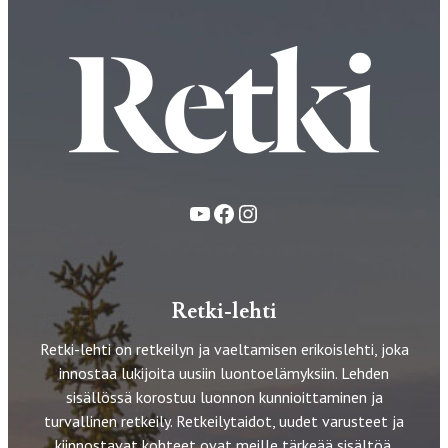
YouTube
Facebook
Instagram
Retki-lehti
Retki-lehti on retkeilyn ja vaeltamisen erikoislehti, joka
innostaa lukijoita uusiin luontoelämyksiin. Lehden
sisällössä korostuu luonnon kunnioittaminen ja
turvallinen retkeily. Retkeilytaidot, uudet varusteet ja
kiinnostavat kohteet ovat meille tärkeää sisältöä.