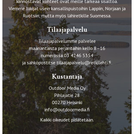
kiinnostavat kohteet ovat meille tärkeää sisältöä.
Viemme lukijat usein kansallispuistoihin Lappiin, Norjaan ja
Ruotsiin, mutta myös lähiretkille Suomessa.
Tilaajapalvelu
Tilaajapalvelumme palvelee
maanantaista perjantaihin kello 8–16
numerossa 03 4246 5354
ja sähköpostitse
tilaajapalvelu@retkilehti.fi
.
Kustantaja
Outdoor Media Oy
Pihlajatie 28
00270 Helsinki
info@outdoormedia.fi
Kaikki oikeudet pidätetään.