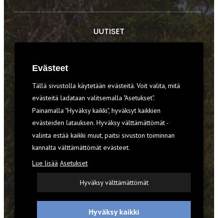
UUTISET
RETKET
Evästeet
TIEDOT & TAIDOT
Tällä sivustolla käytetään evästeitä. Voit valita, mitä
VARUSTEET
evästeitä ladataan valitsemalla "Asetukset".
Painamalla "Hyväksy kaikki", hyväksyt kaikkien
evästeiden latauksen. Hyväksy välttämättömät -
TILAA RETKI-LEHTI
valinta estää kaikki muut, paitsi sivuston toiminnan
kannalta välttämättömät evästeet.
YHTEYSTIEDOT
Lue lisää
Asetukset
REKISTERISELOSTE
Hyväksy välttämättömät
EVÄSTEET
Hyväksy kaikki