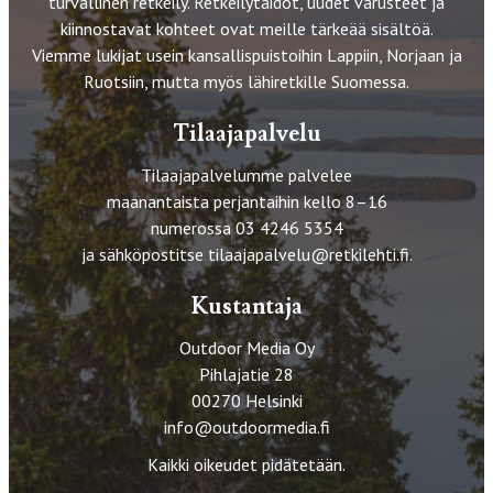
turvallinen retkeily. Retkeilytaidot, uudet varusteet ja
kiinnostavat kohteet ovat meille tärkeää sisältöä.
Viemme lukijat usein kansallispuistoihin Lappiin, Norjaan ja
Ruotsiin, mutta myös lähiretkille Suomessa.
Tilaajapalvelu
Tilaajapalvelumme palvelee
maanantaista perjantaihin kello 8–16
numerossa 03 4246 5354
ja sähköpostitse
tilaajapalvelu@retkilehti.fi
.
Kustantaja
Outdoor Media Oy
Pihlajatie 28
00270 Helsinki
info@outdoormedia.fi
Kaikki oikeudet pidätetään.