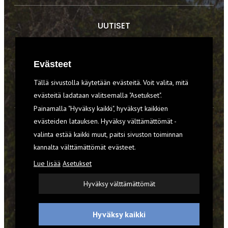
UUTISET
RETKET
Evästeet
TIEDOT & TAIDOT
Tällä sivustolla käytetään evästeitä. Voit valita, mitä
VARUSTEET
evästeitä ladataan valitsemalla "Asetukset".
Painamalla "Hyväksy kaikki", hyväksyt kaikkien
evästeiden latauksen. Hyväksy välttämättömät -
TILAA RETKI-LEHTI
valinta estää kaikki muut, paitsi sivuston toiminnan
kannalta välttämättömät evästeet.
YHTEYSTIEDOT
Lue lisää
Asetukset
REKISTERISELOSTE
Hyväksy välttämättömät
EVÄSTEET
Hyväksy kaikki