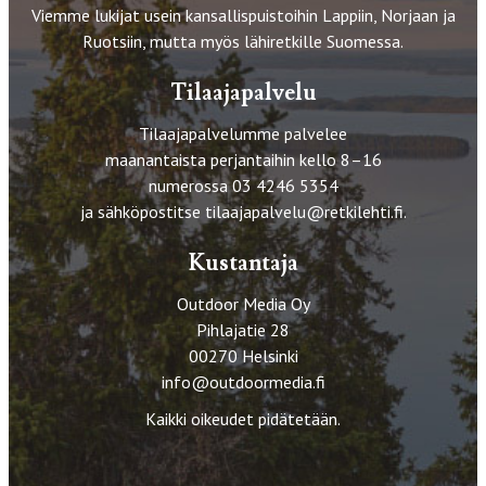
Viemme lukijat usein kansallispuistoihin Lappiin, Norjaan ja
Ruotsiin, mutta myös lähiretkille Suomessa.
Tilaajapalvelu
Tilaajapalvelumme palvelee
maanantaista perjantaihin kello 8–16
numerossa 03 4246 5354
ja sähköpostitse
tilaajapalvelu@retkilehti.fi
.
Kustantaja
Outdoor Media Oy
Pihlajatie 28
00270 Helsinki
info@outdoormedia.fi
Kaikki oikeudet pidätetään.