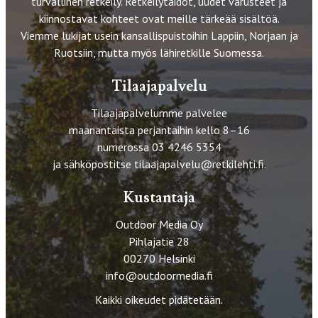
turvallinen retkeily. Retkeilytaidot, uudet varusteet ja
kiinnostavat kohteet ovat meille tärkeää sisältöä.
Viemme lukijat usein kansallispuistoihin Lappiin, Norjaan ja
Ruotsiin, mutta myös lähiretkille Suomessa.
Tilaajapalvelu
Tilaajapalvelumme palvelee
maanantaista perjantaihin kello 8–16
numerossa 03 4246 5354
ja sähköpostitse
tilaajapalvelu@retkilehti.fi
.
Kustantaja
Outdoor Media Oy
Pihlajatie 28
00270 Helsinki
info@outdoormedia.fi
Kaikki oikeudet pidätetään.