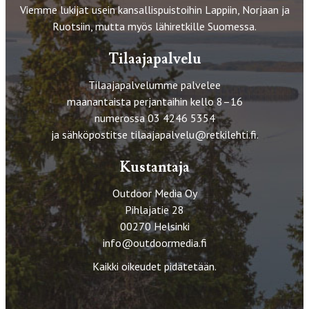
Viemme lukijat usein kansallispuistoihin Lappiin, Norjaan ja
Ruotsiin, mutta myös lähiretkille Suomessa.
Tilaajapalvelu
Tilaajapalvelumme palvelee
maanantaista perjantaihin kello 8–16
numerossa 03 4246 5354
ja sähköpostitse
tilaajapalvelu@retkilehti.fi
.
Kustantaja
Outdoor Media Oy
Pihlajatie 28
00270 Helsinki
info@outdoormedia.fi
Kaikki oikeudet pidätetään.