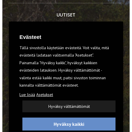
UUTISET
RETKET
Evästeet
TIEDOT & TAIDOT
Tällä sivustolla käytetään evästeitä. Voit valita, mitä
VARUSTEET
evästeitä ladataan valitsemalla "Asetukset".
Painamalla "Hyväksy kaikki", hyväksyt kaikkien
evästeiden latauksen. Hyväksy välttämättömät -
TILAA RETKI-LEHTI
valinta estää kaikki muut, paitsi sivuston toiminnan
kannalta välttämättömät evästeet.
YHTEYSTIEDOT
Lue lisää
Asetukset
REKISTERISELOSTE
Hyväksy välttämättömät
EVÄSTEET
Hyväksy kaikki