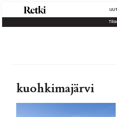
Siirry
Retki-lehti
UUT
suoraan
Retkeily,
sisältöön
Tila
vaellus,
ulkoilu,
melonta,
maastopyöräily
kuohkimajärvi