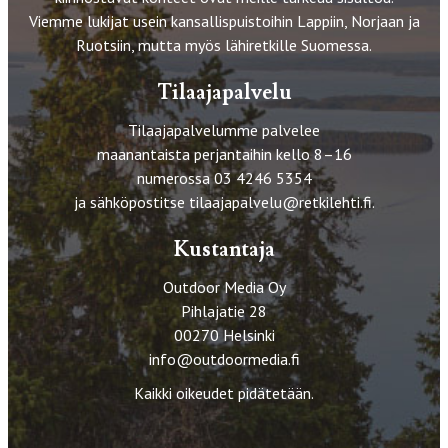
Viemme lukijat usein kansallispuistoihin Lappiin, Norjaan ja
Ruotsiin, mutta myös lähiretkille Suomessa.
Tilaajapalvelu
Tilaajapalvelumme palvelee
maanantaista perjantaihin kello 8–16
numerossa 03 4246 5354
ja sähköpostitse
tilaajapalvelu@retkilehti.fi
.
Kustantaja
Outdoor Media Oy
Pihlajatie 28
00270 Helsinki
info@outdoormedia.fi
Kaikki oikeudet pidätetään.