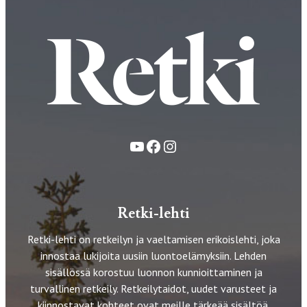
YouTube
Facebook
Instagram
Retki-lehti
Retki-lehti on retkeilyn ja vaeltamisen erikoislehti, joka
innostaa lukijoita uusiin luontoelämyksiin. Lehden
sisällössä korostuu luonnon kunnioittaminen ja
turvallinen retkeily. Retkeilytaidot, uudet varusteet ja
kiinnostavat kohteet ovat meille tärkeää sisältöä.