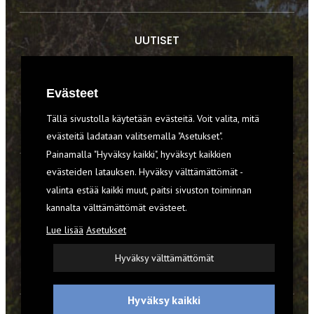
UUTISET
RETKET
Evästeet
TIEDOT & TAIDOT
Tällä sivustolla käytetään evästeitä. Voit valita, mitä
VARUSTEET
evästeitä ladataan valitsemalla "Asetukset".
Painamalla "Hyväksy kaikki", hyväksyt kaikkien
evästeiden latauksen. Hyväksy välttämättömät -
TILAA RETKI-LEHTI
valinta estää kaikki muut, paitsi sivuston toiminnan
kannalta välttämättömät evästeet.
YHTEYSTIEDOT
Lue lisää
Asetukset
REKISTERISELOSTE
Hyväksy välttämättömät
EVÄSTEET
Hyväksy kaikki