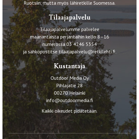
Ruotsiin, mutta myös lähiretkille Suomessa.
Tilaajapalvelu
Tilaajapalvelumme palvelee
maanantaista perjantaihin kello 8–16
numerossa 03 4246 5354
ja sähköpostitse
tilaajapalvelu@retkilehti.fi
.
Kustantaja
Outdoor Media Oy
Pihlajatie 28
00270 Helsinki
info@outdoormedia.fi
Kaikki oikeudet pidätetään.