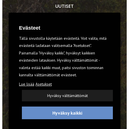
UUTISET
RETKET
Evästeet
TIEDOT & TAIDOT
Tällä sivustolla käytetään evästeitä. Voit valita, mitä
VARUSTEET
evästeitä ladataan valitsemalla "Asetukset".
Painamalla "Hyväksy kaikki", hyväksyt kaikkien
evästeiden latauksen. Hyväksy välttämättömät -
TILAA RETKI-LEHTI
valinta estää kaikki muut, paitsi sivuston toiminnan
kannalta välttämättömät evästeet.
YHTEYSTIEDOT
Lue lisää
Asetukset
REKISTERISELOSTE
Hyväksy välttämättömät
EVÄSTEET
Hyväksy kaikki
© 2026 Retki-lehti