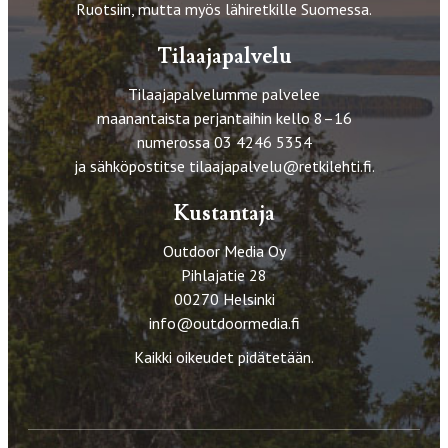
Ruotsiin, mutta myös lähiretkille Suomessa.
Tilaajapalvelu
Tilaajapalvelumme palvelee
maanantaista perjantaihin kello 8–16
numerossa 03 4246 5354
ja sähköpostitse
tilaajapalvelu@retkilehti.fi
.
Kustantaja
Outdoor Media Oy
Pihlajatie 28
00270 Helsinki
info@outdoormedia.fi
Kaikki oikeudet pidätetään.