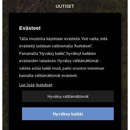
UUTISET
RETKET
Evästeet
TIEDOT & TAIDOT
Tällä sivustolla käytetään evästeitä. Voit valita, mitä
VARUSTEET
evästeitä ladataan valitsemalla "Asetukset".
Painamalla "Hyväksy kaikki", hyväksyt kaikkien
evästeiden latauksen. Hyväksy välttämättömät -
TILAA RETKI-LEHTI
valinta estää kaikki muut, paitsi sivuston toiminnan
kannalta välttämättömät evästeet.
YHTEYSTIEDOT
Lue lisää
Asetukset
REKISTERISELOSTE
Hyväksy välttämättömät
EVÄSTEET
Hyväksy kaikki
© 2026 Retki-lehti