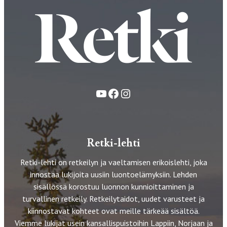
YouTube
Facebook
Instagram
Retki-lehti
Retki-lehti on retkeilyn ja vaeltamisen erikoislehti, joka
innostaa lukijoita uusiin luontoelämyksiin. Lehden
sisällössä korostuu luonnon kunnioittaminen ja
turvallinen retkeily. Retkeilytaidot, uudet varusteet ja
kiinnostavat kohteet ovat meille tärkeää sisältöä.
Viemme lukijat usein kansallispuistoihin Lappiin, Norjaan ja