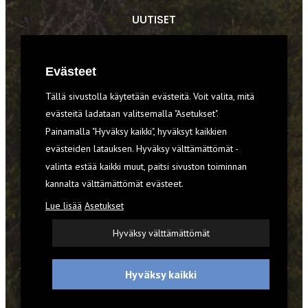
UUTISET
RETKET
Evästeet
TIEDOT & TAIDOT
Tällä sivustolla käytetään evästeitä. Voit valita, mitä
VARUSTEET
evästeitä ladataan valitsemalla "Asetukset".
Painamalla "Hyväksy kaikki", hyväksyt kaikkien
evästeiden latauksen. Hyväksy välttämättömät -
TILAA RETKI-LEHTI
valinta estää kaikki muut, paitsi sivuston toiminnan
kannalta välttämättömät evästeet.
YHTEYSTIEDOT
Lue lisää
Asetukset
REKISTERISELOSTE
Hyväksy välttämättömät
EVÄSTEET
Hyväksy kaikki
© 2026 Retki-lehti