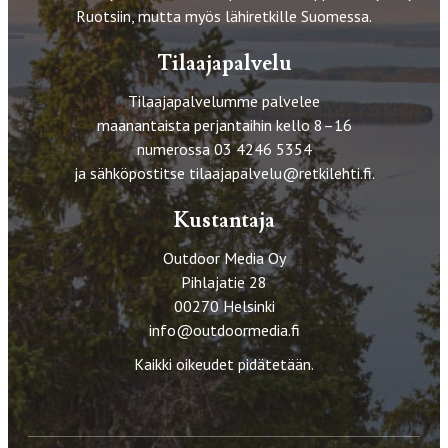
Ruotsiin, mutta myös lähiretkille Suomessa.
Tilaajapalvelu
Tilaajapalvelumme palvelee
maanantaista perjantaihin kello 8–16
numerossa 03 4246 5354
ja sähköpostitse
tilaajapalvelu@retkilehti.fi
.
Kustantaja
Outdoor Media Oy
Pihlajatie 28
00270 Helsinki
info@outdoormedia.fi
Kaikki oikeudet pidätetään.