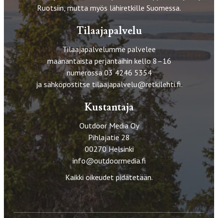
Ruotsiin, mutta myös lähiretkille Suomessa.
Tilaajapalvelu
Tilaajapalvelumme palvelee
maanantaista perjantaihin kello 8–16
numerossa 03 4246 5354
ja sähköpostitse
tilaajapalvelu@retkilehti.fi
.
Kustantaja
Outdoor Media Oy
Pihlajatie 28
00270 Helsinki
info@outdoormedia.fi
Kaikki oikeudet pidätetään.