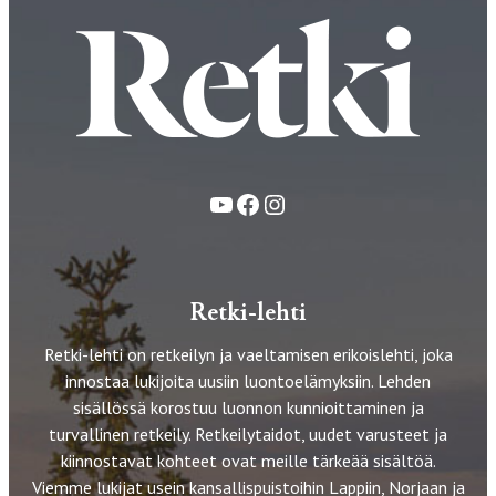
YouTube
Facebook
Instagram
Retki-lehti
Retki-lehti on retkeilyn ja vaeltamisen erikoislehti, joka
innostaa lukijoita uusiin luontoelämyksiin. Lehden
sisällössä korostuu luonnon kunnioittaminen ja
turvallinen retkeily. Retkeilytaidot, uudet varusteet ja
kiinnostavat kohteet ovat meille tärkeää sisältöä.
Viemme lukijat usein kansallispuistoihin Lappiin, Norjaan ja