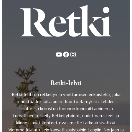
YouTube
Facebook
Instagram
Retki-lehti
Retki-lehti on retkeilyn ja vaeltamisen erikoislehti, joka
innostaa lukijoita uusiin luontoelämyksiin. Lehden
sisällössä korostuu luonnon kunnioittaminen ja
turvallinen retkeily. Retkeilytaidot, uudet varusteet ja
kiinnostavat kohteet ovat meille tärkeää sisältöä.
Viemme lukijat usein kansallispuistoihin Lappiin, Norjaan ja