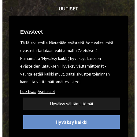
UUTISET
RETKET
Evästeet
TIEDOT & TAIDOT
Tällä sivustolla käytetään evästeitä. Voit valita, mitä
VARUSTEET
evästeitä ladataan valitsemalla "Asetukset".
Painamalla "Hyväksy kaikki", hyväksyt kaikkien
evästeiden latauksen. Hyväksy välttämättömät -
TILAA RETKI-LEHTI
valinta estää kaikki muut, paitsi sivuston toiminnan
kannalta välttämättömät evästeet.
YHTEYSTIEDOT
Lue lisää
Asetukset
REKISTERISELOSTE
Hyväksy välttämättömät
EVÄSTEET
Hyväksy kaikki
© 2026 Retki-lehti