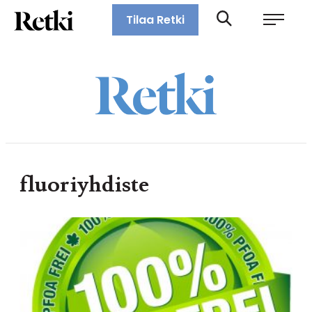
Siirry
Retki-lehti
Tilaa Retki
suoraan
Retkeily,
sisältöön
vaellus,
ulkoilu,
melonta,
maastopyöräily
fluoriyhdiste