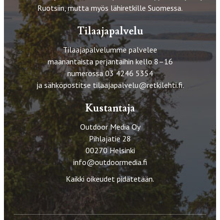
Ruotsiin, mutta myös lähiretkille Suomessa.
Tilaajapalvelu
Tilaajapalvelumme palvelee
maanantaista perjantaihin kello 8–16
numerossa 03 4246 5354
ja sähköpostitse
tilaajapalvelu@retkilehti.fi
.
Kustantaja
Outdoor Media Oy
Pihlajatie 28
00270 Helsinki
info@outdoormedia.fi
Kaikki oikeudet pidätetään.