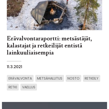
Erävalvontaraportti: metsästäjät,
kalastajat ja retkeilijät entistä
lainkuuliaisempia
11.3.2021
ERÄVALVONTA
METSÄHALLITUS
NOSTO
RETKEILY
RETKI
VAELLUS