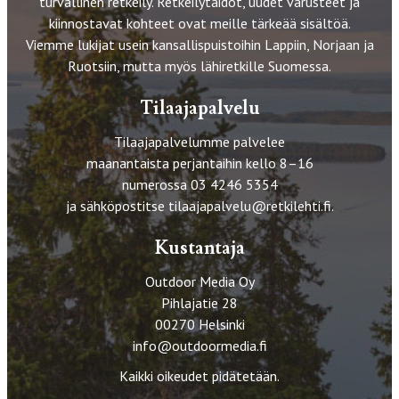
turvallinen retkeily. Retkeilytaidot, uudet varusteet ja
kiinnostavat kohteet ovat meille tärkeää sisältöä.
Viemme lukijat usein kansallispuistoihin Lappiin, Norjaan ja
Ruotsiin, mutta myös lähiretkille Suomessa.
Tilaajapalvelu
Tilaajapalvelumme palvelee
maanantaista perjantaihin kello 8–16
numerossa 03 4246 5354
ja sähköpostitse
tilaajapalvelu@retkilehti.fi
.
Kustantaja
Outdoor Media Oy
Pihlajatie 28
00270 Helsinki
info@outdoormedia.fi
Kaikki oikeudet pidätetään.