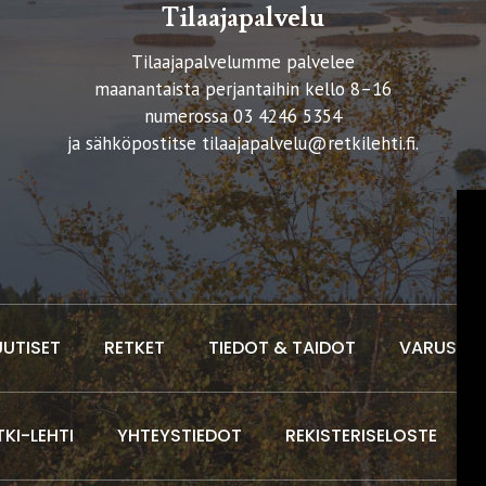
Tilaajapalvelu
Tilaajapalvelumme palvelee
maanantaista perjantaihin kello 8–16
numerossa 03 4246 5354
ja sähköpostitse
tilaajapalvelu@retkilehti.fi
.
UUTISET
RETKET
TIEDOT & TAIDOT
VARUSTEE
TKI-LEHTI
YHTEYSTIEDOT
REKISTERISELOSTE