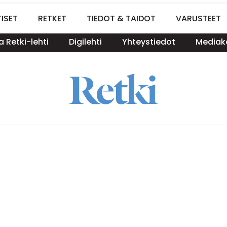
ISET
RETKET
TIEDOT & TAIDOT
VARUSTEET
a Retki-lehti
Digilehti
Yhteystiedot
Mediako