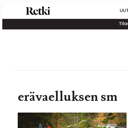
Siirry
Retki-lehti
UUT
suoraan
Retkeily,
sisältöön
Tila
vaellus,
ulkoilu,
melonta,
maastopyöräily
erävaelluksen sm