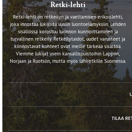
Retki-lehti
Retki-lehti on retkeilyn ja vaeltamisen erikoislehti,
joka innostaa lukijoita uusiin luontoelämyksiin. Lehden
sisällössä korostuu luonnon kunnioittaminen ja
turvallinen retkeily. Retkeilytaidot, uudet varusteet ja
kiinnostavat kohteet ovat meille tärkeää sisältöä.
Viemme lukijat usein kansallispuistoihin Lappiin,
Norjaan ja Ruotsiin, mutta myös lähiretkille Suomessa.
TILAA RE