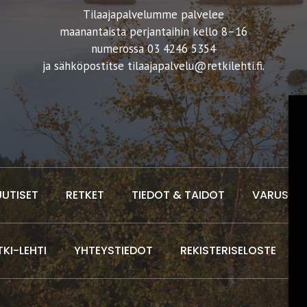
Tilaajapalvelumme palvelee
maanantaista perjantaihin kello 8–16
numerossa 03 4246 5354
ja sähköpostitse
tilaajapalvelu@retkilehti.fi
.
UUTISET
RETKET
TIEDOT & TAIDOT
VARUSTEE
TKI-LEHTI
YHTEYSTIEDOT
REKISTERISELOSTE