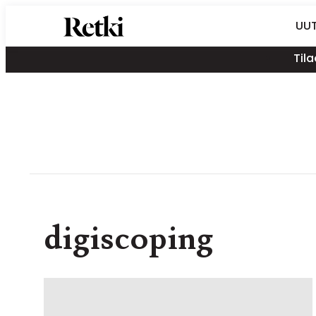
Siirry
Retki-lehti
UUT
suoraan
Retkeily,
sisältöön
Tila
vaellus,
ulkoilu,
melonta,
maastopyöräily
digiscoping