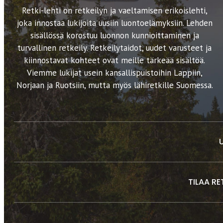
Retki-lehti on retkeilyn ja vaeltamisen erikoislehti,
joka innostaa lukijoita uusiin luontoelämyksiin. Lehden
sisällössä korostuu luonnon kunnioittaminen ja
turvallinen retkeily. Retkeilytaidot, uudet varusteet ja
kiinnostavat kohteet ovat meille tärkeää sisältöä.
Viemme lukijat usein kansallispuistoihin Lappiin,
Norjaan ja Ruotsiin, mutta myös lähiretkille Suomessa.
TILAA RE