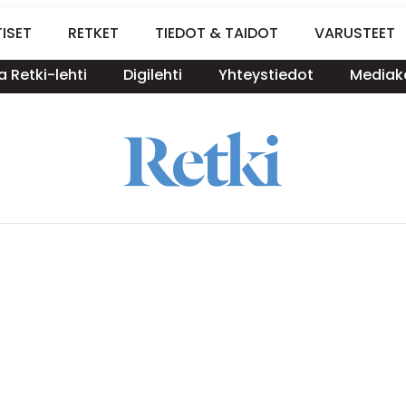
ISET
RETKET
TIEDOT & TAIDOT
VARUSTEET
a Retki-lehti
Digilehti
Yhteystiedot
Mediako